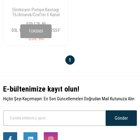
Direksiyon Pompa Kasnagı
T6/Amarok/Crafter 6 Kanal
030 176 40
03L 145 255/06H 145 255 F
TÜKENDI
$58.90
1
E-bültenimize kayıt olun!
Hiçbir Şeyi Kaçırmayın: En Son Güncellemeleri Doğrudan Mail Kutunuza Alın
Gönder