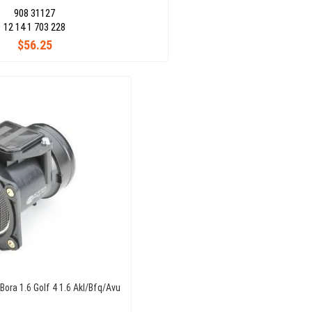
908 31127
12 14 1 703 228
$56.25
 Bora 1.6 Golf 4 1.6 Akl/Bfq/Avu