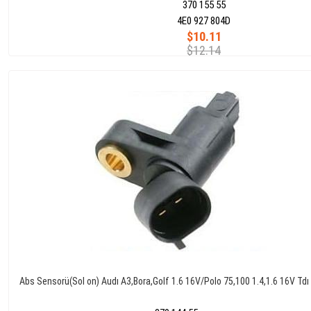
370 155 55
4E0 927 804D
$10.11
$12.14
Abs Sensorü(Sol on) Audı A3,Bora,Golf 1.6 16V/Polo 75,100 1.4,1.6 16V Tdı