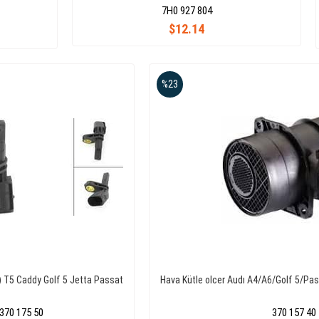
7H0 927 804
$12.14
%23
) T5 Caddy Golf 5 Jetta Passat
Hava Kütle olcer Audı A4/A6/Golf 5/Pas
370 175 50
370 157 40