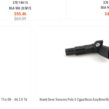
370 144 15
370
06A 9
06A 906 265P/E
$50.46
$4
$65.59
 Tfsı 08- - A6 2.0 Td
Krank Devır Sensorü Polo 5 Cgpa/Ibıza Azq/Bme/B