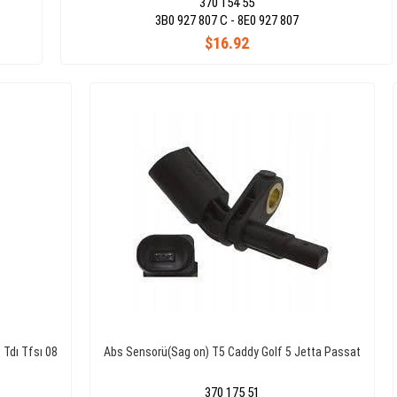
370 154 55
3B0 927 807 C - 8E0 927 807
$16.92
 Tdı Tfsı 08
Abs Sensorü(Sag on) T5 Caddy Golf 5 Jetta Passat
370 175 51