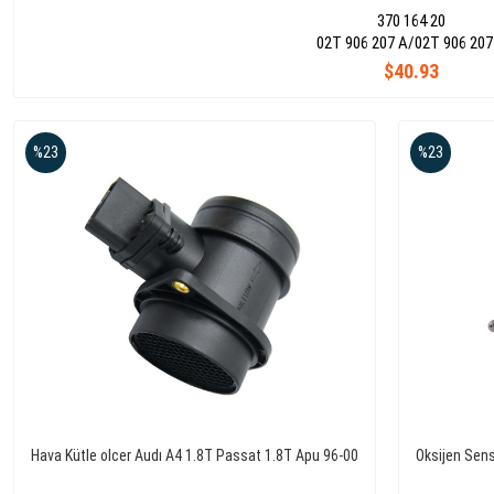
370 164 20
02T 906 207 A/02T 906 207
$40.93
%23
%23
Hava Kütle olcer Audı A4 1.8T Passat 1.8T Apu 96-00
Oksijen Sens