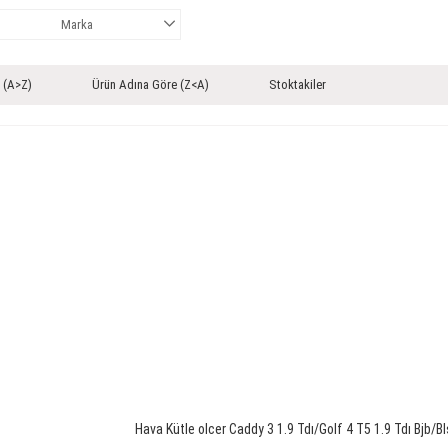
Marka
 (A>Z)
Ürün Adına Göre (Z<A)
Stoktakiler
Hava Kütle olcer Caddy 3 1.9 Tdı/Golf 4 T5 1.9 Tdı Bjb/