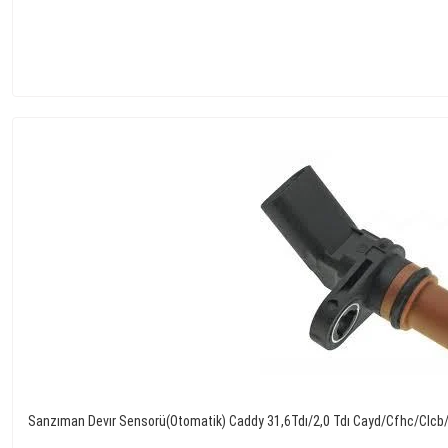
Sanzıman Devır Sensorü(Otomatik) Caddy 31,6Tdı/2,0 Tdı Cayd/Cfhc/Clcb/G