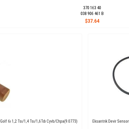
370 163 40
038 906 461 B
$37.64
olf 6ı 1,2 Tsı/1,4 Tsı/1,6Tdı Cyvb/Chpa(9.0773)
Eksantrik Devir Senso