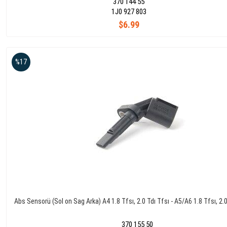
370 144 55
1J0 927 803
$6.99
%17
Abs Sensorü (Sol on Sag Arka) A4 1.8 Tfsı, 2.0 Tdı Tfsı - A5/A6 1.8 Tfsı, 2.0
370 155 50