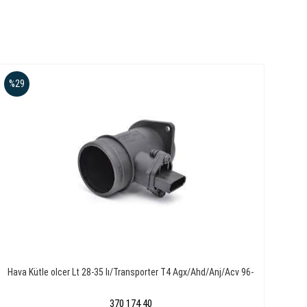
%29
Hava Kütle olcer Lt 28-35 Iı/Transporter T4 Agx/Ahd/Anj/Acv 96-
370 174 40