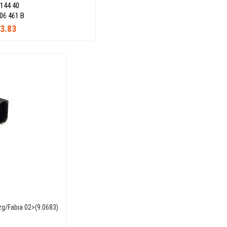
 144 40
06 461 B
3.83
zg/Fabıa 02>(9.0683)