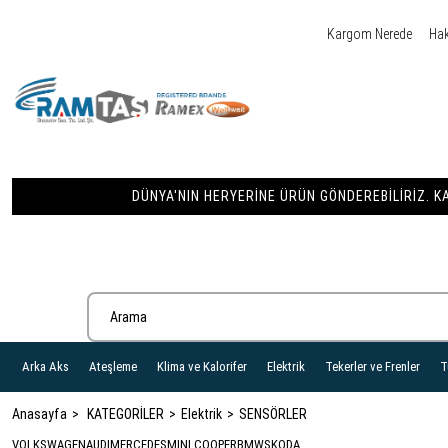
Kargom Nerede
Ha
DÜNYA'NIN HERYERINE ÜRÜN GÖNDEREBILIRIZ. KA
Arka Aks
Ateşleme
Klima ve Kalorifer
Elektrik
Tekerler ve Frenler
T
Anasayfa
KATEGORİLER
Elektrik
SENSÖRLER
VOLKSWAGEN
AUDI
MERCEDES
MINI COOPER
BMW
SKODA