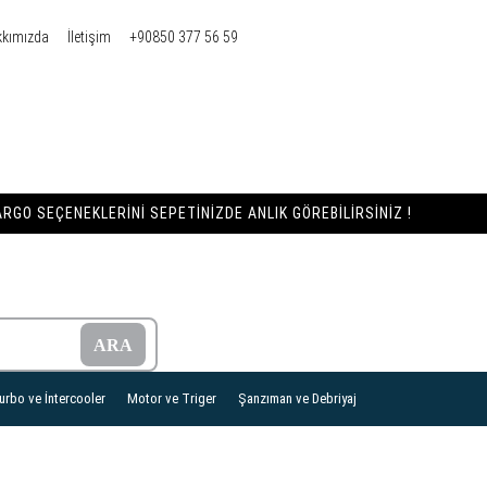
kkımızda
İletişim
+90850 377 56 59
RGO SEÇENEKLERINI SEPETINIZDE ANLIK GÖREBILIRSINIZ !
urbo ve İntercooler
Motor ve Triger
Şanzıman ve Debriyaj