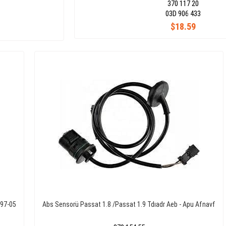
370 117 20
03D 906 433
$18.59
 97-05
Abs Sensorü Passat 1.8 /Passat 1.9 Tdıadr Aeb - Apu Afnavf