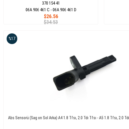
370 154 41
06A 906 461 C - 06A 906 461 D
$26.56
$34.53
%17
Abs Sensorü (Sag on Sol Arka) A4 1.8 Tfsı, 2.0 Tdı Tfsı - A5 1.8 Tfsı, 2.0 Tdı