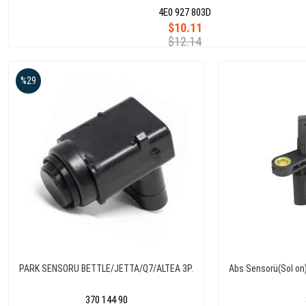
4E0 927 803D
$10.11
$12.14
%29
PARK SENSORU BETTLE/JETTA/Q7/ALTEA 3P.
Abs Sensorü(Sol on
370 144 90