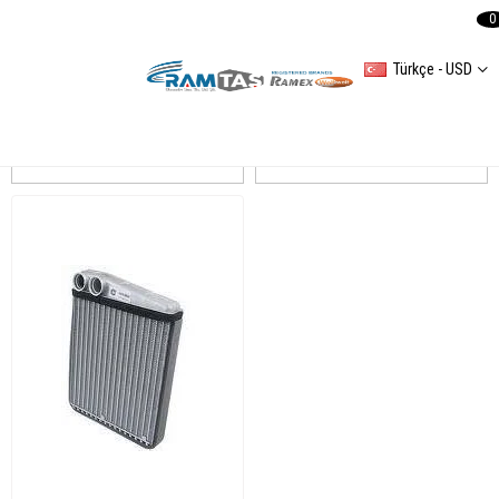
0
Türkçe - USD
CADDY III
Sıralama
Filtreleme