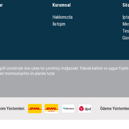
ar
Kurumsal
Sö
Hakkımızda
İpta
İletişim
Mes
Tes
Güve
i ürünleriyle öne çıkan bir çevrimiçi mağazadır. Yüksek kaliteli ve uygun fiyatlı
eri memnuniyetini ön planda tutar.
rim Yöntemleri:
Ödeme Yöntemler