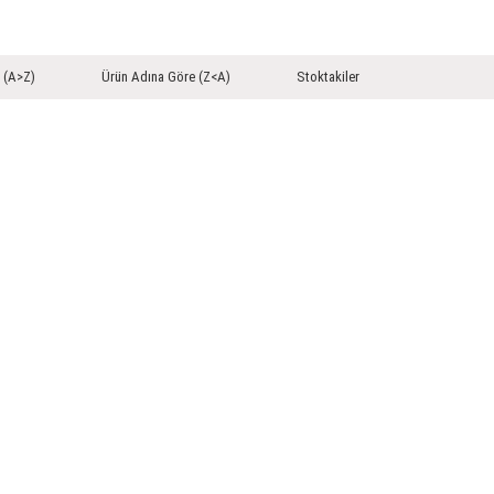
 (A>Z)
Ürün Adına Göre (Z<A)
Stoktakiler