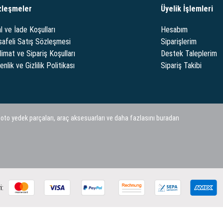
zleşmeler
Üyelik İşlemleri
l ve İade Koşulları
Hesabım
afeli Satış Sözleşmesi
Siparişlerim
limat ve Sipariş Koşulları
Destek Taleplerim
nlik ve Gizlilik Politikası
Sipariş Takibi
 oto yedek parçaları, araç aksesuarları ve daha fazlasını buradan
i: