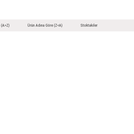
 (A>Z)
Ürün Adına Göre (Z<A)
Stoktakiler