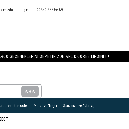
kkımızda
İletişim
+90850 377 56 59
RGO SEÇENEKLERINI SEPETINIZDE ANLIK GÖREBILIRSINIZ !
urbo ve İntercooler
Motor ve Triger
Şanzıman ve Debriyaj
GEOT