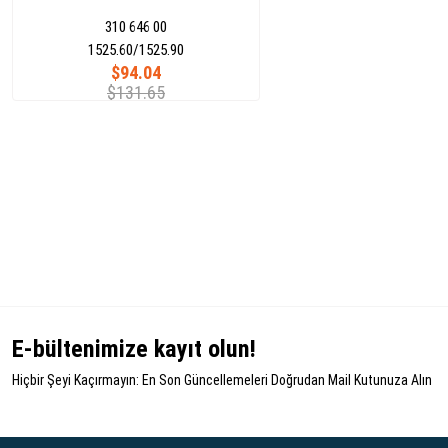
310 646 00
1525.60/1525.90
$94.04
$131.65
E-bültenimize kayıt olun!
Hiçbir Şeyi Kaçırmayın: En Son Güncellemeleri Doğrudan Mail Kutunuza Alın