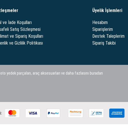
zleşmeler
Üyelik İşlemleri
l ve İade Koşulları
Hesabım
afeli Satış Sözleşmesi
Siparişlerim
limat ve Sipariş Koşulları
Destek Taleplerim
nlik ve Gizlilik Politikası
Sipariş Takibi
 oto yedek parçaları, araç aksesuarları ve daha fazlasını buradan
i: