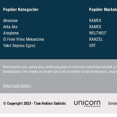
Popüler Kategoriler
Popüler Markal
Aksesuar
RAMEX
Arka Aks
RAMEX.
Ateşleme
WELTWEIT
El Freni Vites Mekanizma
RANZEL
Yakıt Deposu Egzoz
SRT
Ramexauto.com, geniş araç yedek parçaları ve otomotiv sektörüne yönelik çeşitl
bulabilirsiniz. Her marka ve model için özel çözümler sunan Ramexauto, müşt
Daha Fazla Göster >
© Copyright 2023 - Tüm Hakları Saklıdır.
Gönde