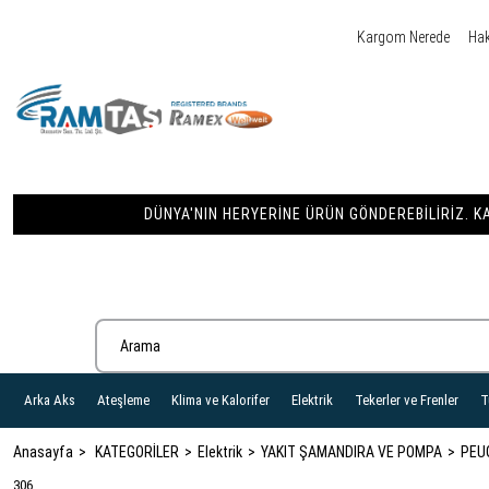
Kargom Nerede
Ha
DÜNYA'NIN HERYERINE ÜRÜN GÖNDEREBILIRIZ. KA
Arka Aks
Ateşleme
Klima ve Kalorifer
Elektrik
Tekerler ve Frenler
T
Anasayfa
KATEGORİLER
Elektrik
YAKIT ŞAMANDIRA VE POMPA
PEU
306