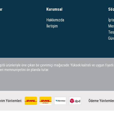
ar
Kurumsal
Sö
Hakkımızda
İpta
İletişim
Mes
Tes
Güve
i ürünleriyle öne çıkan bir çevrimiçi mağazadır. Yüksek kaliteli ve uygun fiyatlı
eri memnuniyetini ön planda tutar.
rim Yöntemleri:
Ödeme Yöntemler