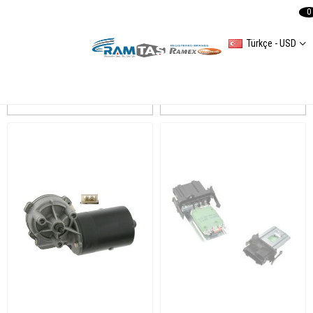
0
Türkçe - USD
POLO IV
Sıralama
Filtreleme