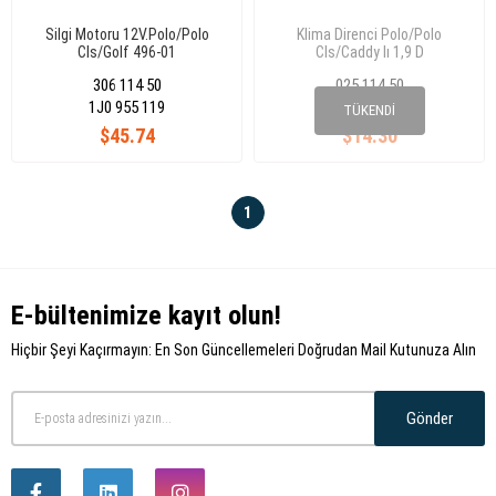
Silgi Motoru 12V.Polo/Polo
Klima Direnci Polo/Polo
Cls/Golf 496-01
Cls/Caddy Iı 1,9 D
306 114 50
025 114 50
1J0 955 119
1H0 959 263
TÜKENDI
$45.74
$14.30
1
E-bültenimize kayıt olun!
Hiçbir Şeyi Kaçırmayın: En Son Güncellemeleri Doğrudan Mail Kutunuza Alın
Gönder