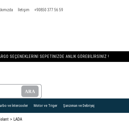
kkımızda
İletişim
+90850 377 56 59
RGO SEÇENEKLERINI SEPETINIZDE ANLIK GÖREBILIRSINIZ !
urbo ve İntercooler
Motor ve Triger
Şanzıman ve Debriyaj
Volant
LADA