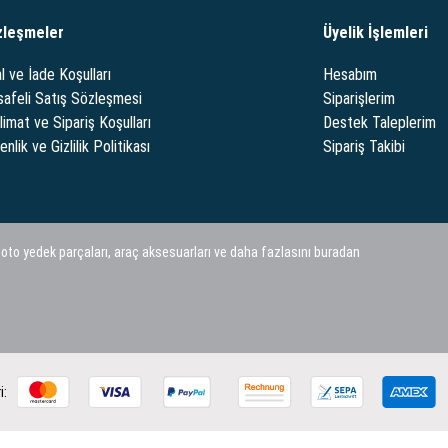
zleşmeler
Üyelik İşlemleri
l ve İade Koşulları
Hesabım
afeli Satış Sözleşmesi
Siparişlerim
limat ve Sipariş Koşulları
Destek Taleplerim
nlik ve Gizlilik Politikası
Sipariş Takibi
 oto yedek parçaları, araç aksesuarları ve daha fazlasını buradan
i: