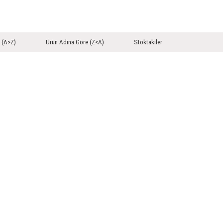
 (A>Z)
Ürün Adına Göre (Z<A)
Stoktakiler