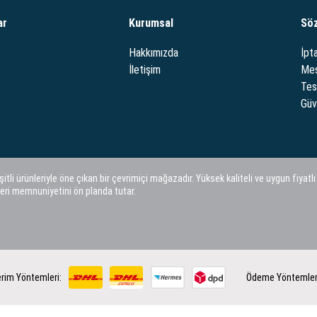
ar
Kurumsal
Sö
Hakkımızda
İpta
İletişim
Mes
Tes
Güve
i ürünleriyle öne çıkan bir çevrimiçi mağazadır. Yüksek kaliteli ve uygun fiyatlı
eri memnuniyetini ön planda tutar.
rim Yöntemleri:
Ödeme Yöntemler