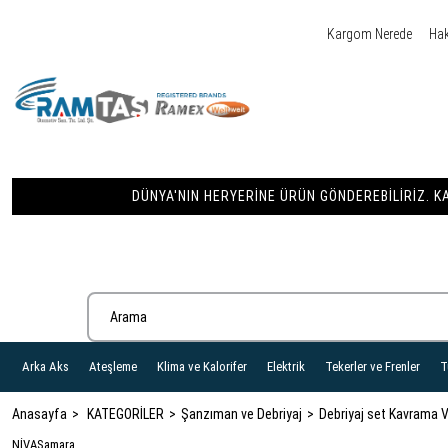
Kargom Nerede
Ha
DÜNYA'NIN HERYERINE ÜRÜN GÖNDEREBILIRIZ. KA
Arka Aks
Ateşleme
Klima ve Kalorifer
Elektrik
Tekerler ve Frenler
T
Anasayfa
KATEGORİLER
Şanzıman ve Debriyaj
Debriyaj set Kavrama 
NİVA
Samara