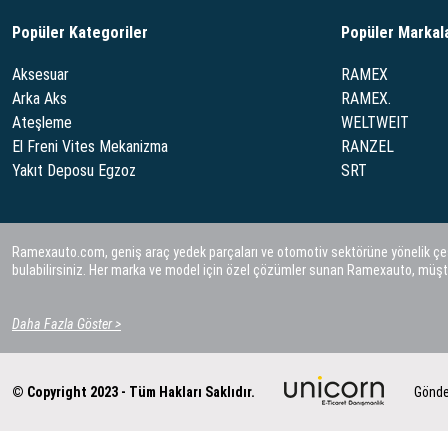
Popüler Kategoriler
Popüler Markal
Aksesuar
RAMEX
Arka Aks
RAMEX.
Ateşleme
WELTWEIT
El Freni Vites Mekanizma
RANZEL
Yakıt Deposu Egzoz
SRT
Ramexauto.com, geniş araç yedek parçaları ve otomotiv sektörüne yönelik çeşitl
bulabilirsiniz. Her marka ve model için özel çözümler sunan Ramexauto, müşt
Daha Fazla Göster >
© Copyright 2023 - Tüm Hakları Saklıdır.
Gönde