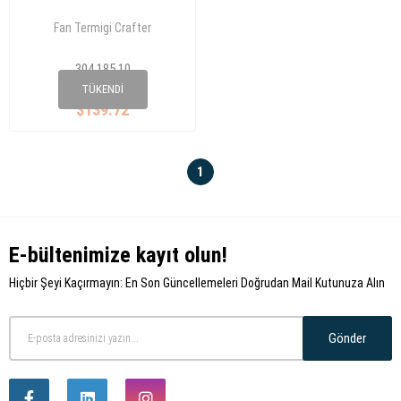
Fan Termigi Crafter
304 185 10
076 121 301 B
TÜKENDI
$139.72
1
E-bültenimize kayıt olun!
Hiçbir Şeyi Kaçırmayın: En Son Güncellemeleri Doğrudan Mail Kutunuza Alın
Gönder