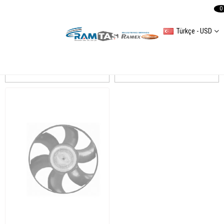
0
Türkçe - USD
CRAFTER
Sıralama
Filtreleme