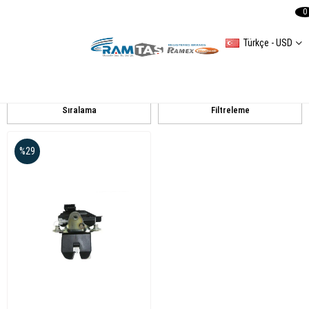
0
Türkçe - USD
SKODA
FABIA
Sıralama
Filtreleme
%29