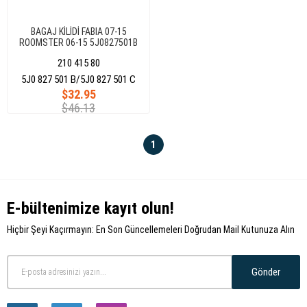
BAGAJ KİLİDİ FABIA 07-15
ROOMSTER 06-15 5J0827501B
210 415 80
5J0 827 501 B/5J0 827 501 C
$32.95
$46.13
1
E-bültenimize kayıt olun!
Hiçbir Şeyi Kaçırmayın: En Son Güncellemeleri Doğrudan Mail Kutunuza Alın
Gönder