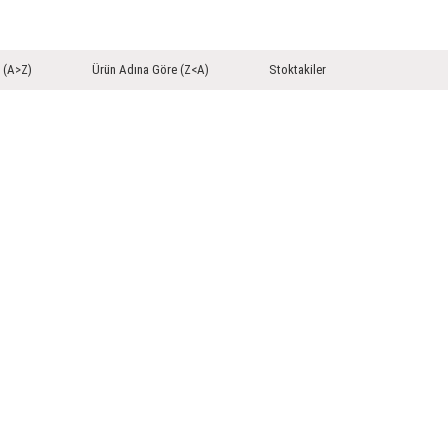
 (A>Z)
Ürün Adına Göre (Z<A)
Stoktakiler