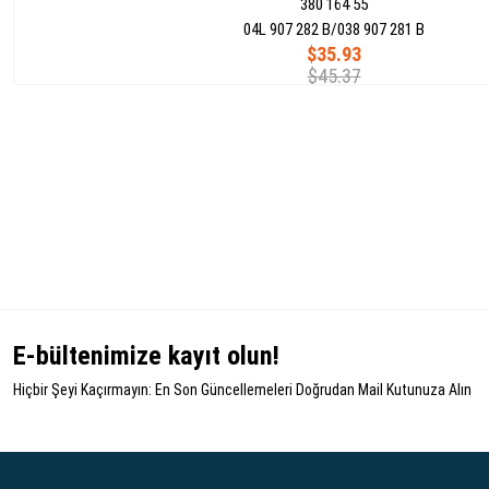
380 164 55
04L 907 282 B/038 907 281 B
$35.93
$45.37
E-bültenimize kayıt olun!
Hiçbir Şeyi Kaçırmayın: En Son Güncellemeleri Doğrudan Mail Kutunuza Alın