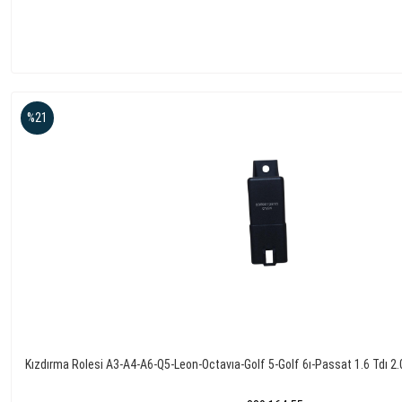
%21
Kızdırma Rolesi A3-A4-A6-Q5-Leon-Octavıa-Golf 5-Golf 6ı-Passat 1.6 Tdı 2.