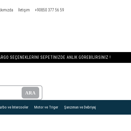
kkımızda
İletişim
+90850 377 56 59
RGO SEÇENEKLERINI SEPETINIZDE ANLIK GÖREBILIRSINIZ !
urbo ve İntercooler
Motor ve Triger
Şanzıman ve Debriyaj