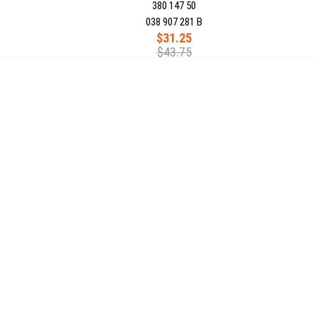
380 147 50
038 907 281 B
$31.25
$43.75