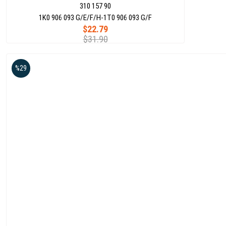
310 157 90
1K0 906 093 G/E/F/H-1T0 906 093 G/F
$22.79
$31.90
%29