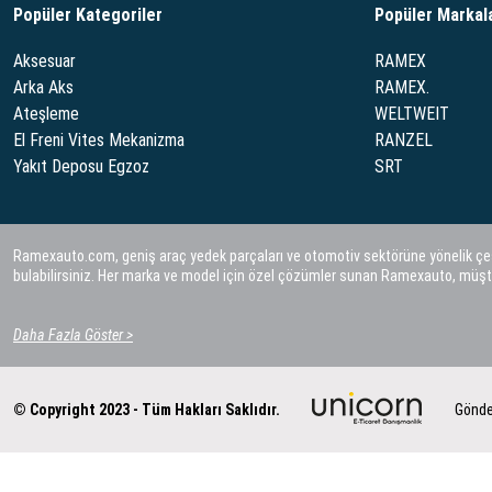
Popüler Kategoriler
Popüler Markal
Aksesuar
RAMEX
Arka Aks
RAMEX.
Ateşleme
WELTWEIT
El Freni Vites Mekanizma
RANZEL
Yakıt Deposu Egzoz
SRT
Ramexauto.com, geniş araç yedek parçaları ve otomotiv sektörüne yönelik çeşitl
bulabilirsiniz. Her marka ve model için özel çözümler sunan Ramexauto, müşt
Daha Fazla Göster >
© Copyright 2023 - Tüm Hakları Saklıdır.
Gönde