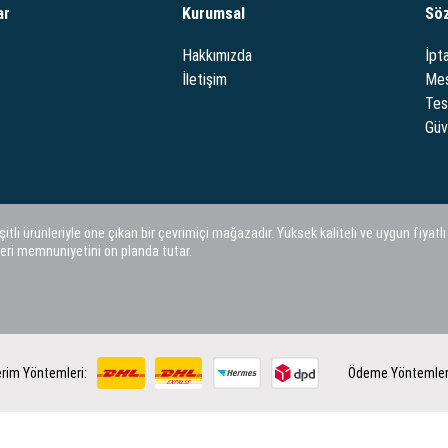
ar
Kurumsal
Sö
Hakkımızda
İpta
İletişim
Mes
Tes
Güve
i ürünleriyle öne çıkan bir çevrimiçi mağazadır. Yüksek kaliteli ve uygun fiyatlı
eri memnuniyetini ön planda tutar.
rim Yöntemleri:
Ödeme Yöntemler