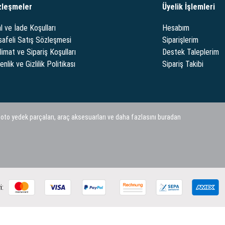
zleşmeler
Üyelik İşlemleri
l ve İade Koşulları
Hesabım
afeli Satış Sözleşmesi
Siparişlerim
limat ve Sipariş Koşulları
Destek Taleplerim
nlik ve Gizlilik Politikası
Sipariş Takibi
 oto yedek parçaları, araç aksesuarları ve daha fazlasını buradan
i: