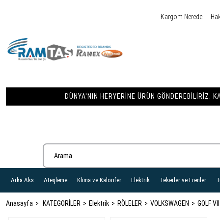
Kargom Nerede
Ha
DÜNYA'NIN HERYERINE ÜRÜN GÖNDEREBILIRIZ. KA
Arka Aks
Ateşleme
Klima ve Kalorifer
Elektrik
Tekerler ve Frenler
T
Anasayfa
KATEGORİLER
Elektrik
RÖLELER
VOLKSWAGEN
GOLF VII