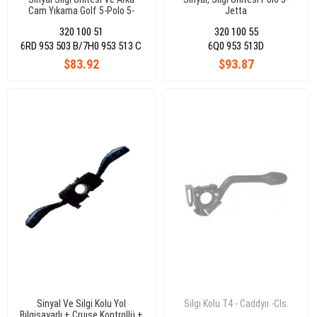
Cam Yıkama Golf 5-Polo 5-
Jetta
Transporter V Cruse Controllü
320 100 51
320 100 55
6RD 953 503 B/7H0 953 513 C
6Q0 953 513D
$83.92
$93.87
Sinyal Ve Silgi Kolu Yol
Silgi Kolu T4 - Caddyıı -Cls.
Bilgisayarlı + Cruıse Kontrollü +