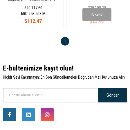
Silgi Zamanlama TuSlu Polo
320 117 60
320 100 20
Fabia 08-
6RD 953 503 M
7D0 953 519B
TÜKENDI
$112.47
$23.47
1
E-bültenimize kayıt olun!
Hiçbir Şeyi Kaçırmayın: En Son Güncellemeleri Doğrudan Mail Kutunuza Alın
Gönder