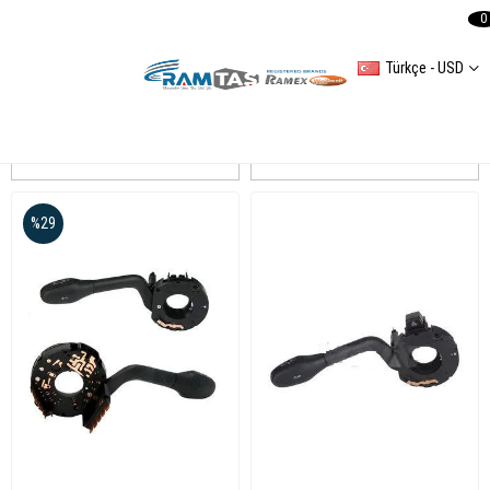
0
Türkçe - USD
UNIVERSAL
Sıralama
Filtreleme
%29