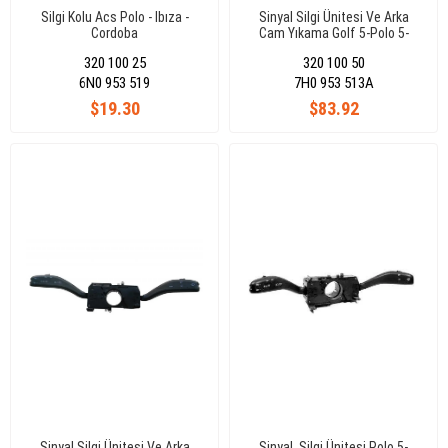
Silgi Kolu Acs Polo - Ibıza -
Sinyal Silgi Ünitesi Ve Arka
Cordoba
Cam Yıkama Golf 5-Polo 5-
Transporter V
320 100 25
320 100 50
6N0 953 519
7H0 953 513A
$19.30
$83.92
Sinyal Silgi Ünitesi Ve Arka
Sinyal, Silgi Ünitesi Polo 5-