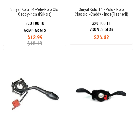
Sinyal Kolu T4-Polo-Polo Cls-
Sinyal Kolu T4 - Polo - Polo
Caddy-Inca (ISıksız)
Classıc - Caddy - Inca(Flasherli)
320 100 10
320 100 11
7D0 953 513B
6KM 953 513
$12.99
$26.62
$18.18