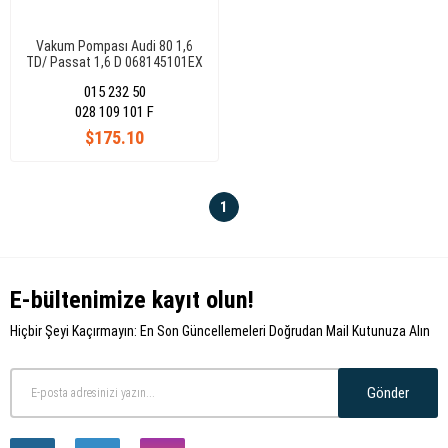
Vakum Pompası Audi 80 1,6
TD/ Passat 1,6 D 068145101EX
015 232 50
028 109 101 F
$175.10
1
E-bültenimize kayıt olun!
Hiçbir Şeyi Kaçırmayın: En Son Güncellemeleri Doğrudan Mail Kutunuza Alın
Gönder