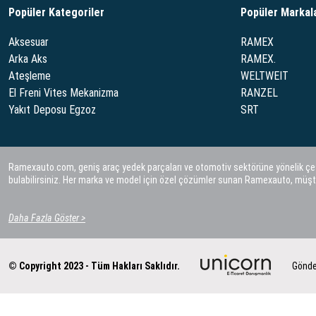
Popüler Kategoriler
Popüler Markal
Aksesuar
RAMEX
Arka Aks
RAMEX.
Ateşleme
WELTWEIT
El Freni Vites Mekanizma
RANZEL
Yakıt Deposu Egzoz
SRT
Ramexauto.com, geniş araç yedek parçaları ve otomotiv sektörüne yönelik çeşitl
bulabilirsiniz. Her marka ve model için özel çözümler sunan Ramexauto, müşt
Daha Fazla Göster >
© Copyright 2023 - Tüm Hakları Saklıdır.
Gönde