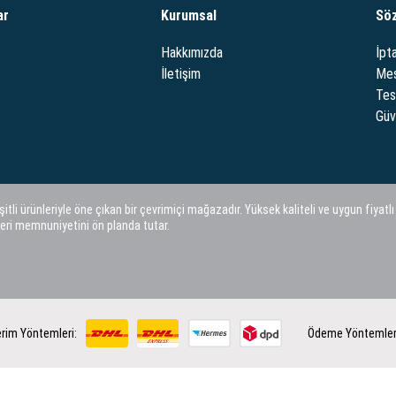
ar
Kurumsal
Sö
Hakkımızda
İpta
İletişim
Mes
Tes
Güve
i ürünleriyle öne çıkan bir çevrimiçi mağazadır. Yüksek kaliteli ve uygun fiyatlı
eri memnuniyetini ön planda tutar.
rim Yöntemleri:
Ödeme Yöntemler