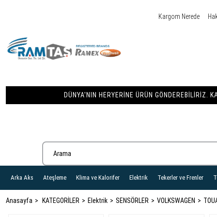
Kargom Nerede
Ha
DÜNYA'NIN HERYERINE ÜRÜN GÖNDEREBILIRIZ. KA
Arka Aks
Ateşleme
Klima ve Kalorifer
Elektrik
Tekerler ve Frenler
T
Anasayfa
KATEGORİLER
Elektrik
SENSÖRLER
VOLKSWAGEN
TOUA