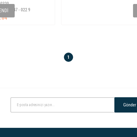
 0320
21 957 147 - 022 9
ENDI
.64
1
Gönder