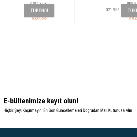
370 175 30
909 9
070 907 601 A
021 906 433 E - 0
TÜKENDI
TÜK
$20.88
$42
E-bültenimize kayıt olun!
Hiçbir Şeyi Kaçırmayın: En Son Güncellemeleri Doğrudan Mail Kutunuza Alın