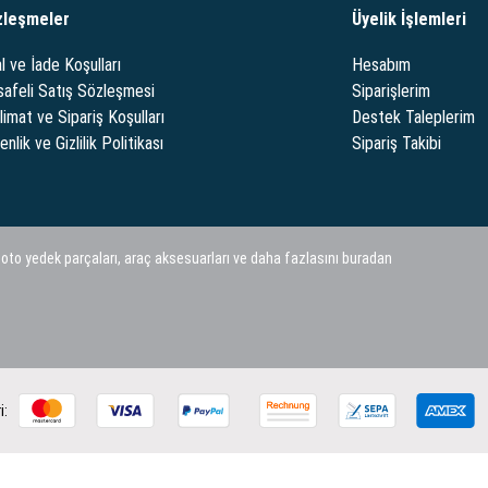
zleşmeler
Üyelik İşlemleri
l ve İade Koşulları
Hesabım
afeli Satış Sözleşmesi
Siparişlerim
limat ve Sipariş Koşulları
Destek Taleplerim
nlik ve Gizlilik Politikası
Sipariş Takibi
 oto yedek parçaları, araç aksesuarları ve daha fazlasını buradan
i: