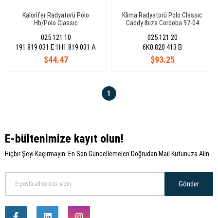
Kalorifer Radyatorü Polo
Klima Radyatorü Polo Classıc
Hb/Polo Classıc
Caddy Ibıza Cordoba 97-04
6K0820413B
025 121 10
025 121 20
191 819 031 E 1H1 819 031 A
6K0 820 413 B
$44.47
$93.25
1
E-bültenimize kayıt olun!
Hiçbir Şeyi Kaçırmayın: En Son Güncellemeleri Doğrudan Mail Kutunuza Alın
Gönder