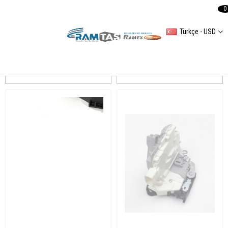
0
Türkçe - USD
TOLEDO II (1M2)
Sıralama
Filtreleme