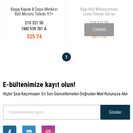
Bagaj Kapak & Depo Merkezi
Kapı Kilit Mekanizması
Kilit Motoru Toledo 97>
Leon/Toledo Sol on
Cordoba 97> Golf
210 321 50
210 322 20
4/V/Bora/Passat 1M0959781A
1M0 959 781 A
1P1 837 015
TÜKENDI
$25.74
$87.18
1
E-bültenimize kayıt olun!
Hiçbir Şeyi Kaçırmayın: En Son Güncellemeleri Doğrudan Mail Kutunuza Alın
Gönder