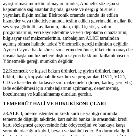
ayrıştırılması mümkün olmayan ürünler, Abonelik sözleşmesi
kapsamında sağlananlar dışında, gazete ve dergi gibi süreli
yayınlara ilişkin mallar, Elektronik ortamda anında ifa edilen
hizmetler veya tüketiciye anında teslim edilen gayrimaddi mallar, ile
ses veya görüntü kayıtlarının, kitap, dijital içerik, yazılım
programlarının, veri kaydedebilme ve veri depolama cihazlarının,
bilgisayar sarf malzemelerinin, ambalajının ALICI tarafından
açılmış olması halinde iadesi Yönetmelik gereği mümkün değildir.
Ayrıca Cayma hakkı süresi sona ermeden önce, tüketicinin onayı ile
ifasına başlanan hizmetlere ilişkin cayma hakkının kullanılması da
Yönetmelik gereği mümkün değildir.
22.Kozmetik ve kişisel bakım ürünleri, iç giyim ürünleri, mayo,
bikini, kitap, kopyalanabilir yazılım ve programlar, DVD, VCD,
CD ve kasetler ile kırtasiye sarf malzemeleri (toner, kartuş, şerit vb.)
iade edilebilmesi için ambalajlarının açılmamış, denenmemiş,
bozulmamış ve kullanılmamış olmaları gerekir.
TEMERRÜT HALİ VE HUKUKİ SONUÇLARI
23.ALICI, ödeme işlemlerini kredi kartı ile yaptığı durumda
temerrüde düştüğü takdirde, kart sahibi banka ile arasındaki kredi
kartı sözleşmesi çerçevesinde faiz ödeyeceğini ve bankaya karşı
sorumlu olacağını kabul, beyan ve taahhüt eder. Bu durumda ilgili