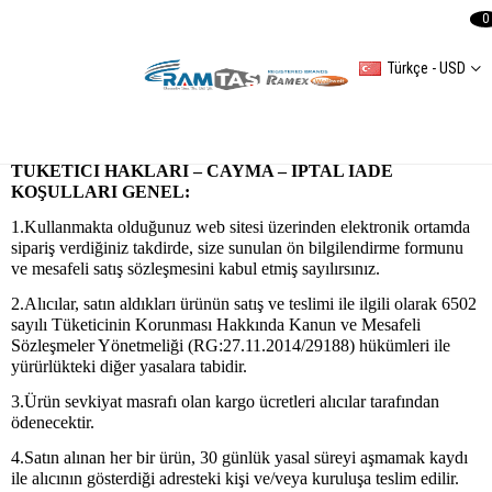
0
Türkçe - USD
İPTAL VE İADE KOŞULLARI
TÜKETİCİ HAKLARI – CAYMA – İPTAL İADE
KOŞULLARI GENEL:
1.Kullanmakta olduğunuz web sitesi üzerinden elektronik ortamda
sipariş verdiğiniz takdirde, size sunulan ön bilgilendirme formunu
ve mesafeli satış sözleşmesini kabul etmiş sayılırsınız.
2.Alıcılar, satın aldıkları ürünün satış ve teslimi ile ilgili olarak 6502
sayılı Tüketicinin Korunması Hakkında Kanun ve Mesafeli
Sözleşmeler Yönetmeliği (RG:27.11.2014/29188) hükümleri ile
yürürlükteki diğer yasalara tabidir.
3.Ürün sevkiyat masrafı olan kargo ücretleri alıcılar tarafından
ödenecektir.
4.Satın alınan her bir ürün, 30 günlük yasal süreyi aşmamak kaydı
ile alıcının gösterdiği adresteki kişi ve/veya kuruluşa teslim edilir.