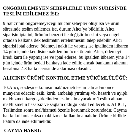
ÖNGÖRÜLEMEYEN SEBEPLERLE ÜRÜN SÜRESİNDE
TESLİM EDİLEMEZ İSE:
9.Satıcı’nın öngöremeyeceği mücbir sebepler oluşursa ve ürün
süresinde teslim edilemez ise, durum Alıcı’ya bildirilir. Alıcı,
siparişin iptalini, ürünün benzeri ile değiştirilmesini veya engel
ortadan kalkana dek teslimatın ertelenmesini talep edebilir. Alıcı
siparişi iptal ederse; ödemeyi nakit ile yapmış ise iptalinden itibaren
14 gün içinde kendisine nakden bu ücret ödenir. Alıcı, ödemeyi
kredi kartı ile yapmış ise ve iptal ederse, bu iptalden itibaren yine 14
gün içinde ürün bedeli bankaya iade edilir, ancak bankanın alıcının
hesabına 2-3 hafta içerisinde aktarması olasıdır.
ALICININ ÜRÜNÜ KONTROL ETME YÜKÜMLÜLÜĞÜ:
10.Alıcı, sözleşme konusu mal/hizmeti teslim almadan önce
muayene edecek; ezik, kırık, ambalajı yırtılmış vb. hasarlı ve ayıplı
mal/hizmeti kargo şirketinden teslim almayacaktır. Teslim alınan
mal/hizmetin hasarsız ve sağlam olduğu kabul edilecektir. ALICI ,
Teslimden sonra mal/hizmeti özenle korunmak zorundadır. Cayma
hakkı kullanılacaksa mal/hizmet kullanılmamalıdır. Ürünle birlikte
Fatura da iade edilmelidir.
CAYMA HAKKI: