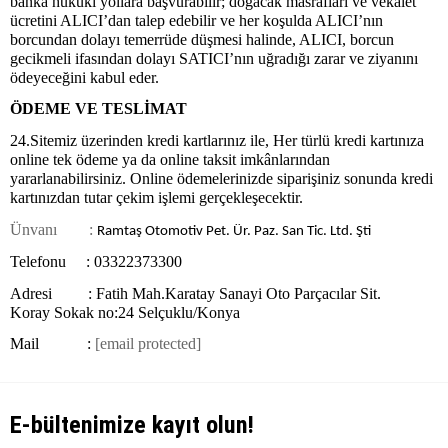
banka hukuki yollara başvurabilir; doğacak masrafları ve vekâlet
ücretini ALICI’dan talep edebilir ve her koşulda ALICI’nın
borcundan dolayı temerrüde düşmesi halinde, ALICI, borcun
gecikmeli ifasından dolayı SATICI’nın uğradığı zarar ve ziyanını
ödeyeceğini kabul eder.
ÖDEME VE TESLİMAT
24.Sitemiz üzerinden kredi kartlarınız ile, Her türlü kredi kartınıza
online tek ödeme ya da online taksit imkânlarından
yararlanabilirsiniz. Online ödemelerinizde siparişiniz sonunda kredi
kartınızdan tutar çekim işlemi gerçekleşecektir.
Ünvanı :
Ramtaş Otomotiv Pet. Ür. Paz. San Tic. Ltd. Şti
Telefonu : 03322373300
Adresi : Fatih Mah.Karatay Sanayi Oto Parçacılar Sit.
Koray Sokak no:24 Selçuklu/Konya
Mail :
[email protected]
E-bültenimize kayıt olun!