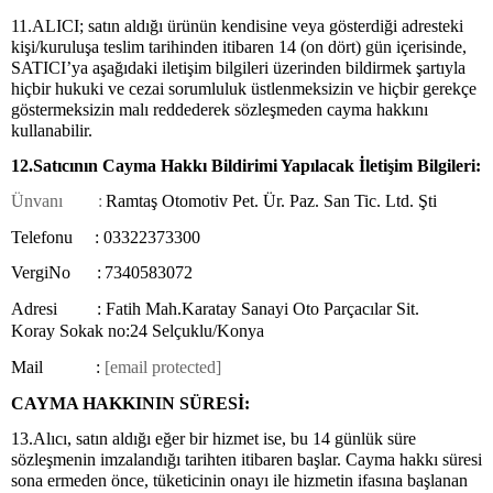
11.ALICI; satın aldığı ürünün kendisine veya gösterdiği adresteki
kişi/kuruluşa teslim tarihinden itibaren 14 (on dört) gün içerisinde,
SATICI’ya aşağıdaki iletişim bilgileri üzerinden bildirmek şartıyla
hiçbir hukuki ve cezai sorumluluk üstlenmeksizin ve hiçbir gerekçe
göstermeksizin malı reddederek sözleşmeden cayma hakkını
kullanabilir.
12.Satıcının Cayma Hakkı Bildirimi Yapılacak İletişim Bilgileri:
Ünvanı :
Ramtaş Otomotiv Pet. Ür. Paz. San Tic. Ltd. Şti
Telefonu : 03322373300
VergiNo :
7340583072
Adresi : Fatih Mah.Karatay Sanayi Oto Parçacılar Sit.
Koray Sokak no:24 Selçuklu/Konya
Mail :
[email protected]
CAYMA HAKKININ SÜRESİ:
13.Alıcı, satın aldığı eğer bir hizmet ise, bu 14 günlük süre
sözleşmenin imzalandığı tarihten itibaren başlar. Cayma hakkı süresi
sona ermeden önce, tüketicinin onayı ile hizmetin ifasına başlanan