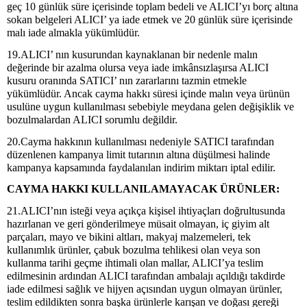
geç 10 günlük süre içerisinde toplam bedeli ve ALICI’yı borç altına
sokan belgeleri ALICI’ ya iade etmek ve 20 günlük süre içerisinde
malı iade almakla yükümlüdür.
19.ALICI’ nın kusurundan kaynaklanan bir nedenle malın
değerinde bir azalma olursa veya iade imkânsızlaşırsa ALICI
kusuru oranında SATICI’ nın zararlarını tazmin etmekle
yükümlüdür. Ancak cayma hakkı süresi içinde malın veya ürünün
usulüne uygun kullanılması sebebiyle meydana gelen değişiklik ve
bozulmalardan ALICI sorumlu değildir.
20.Cayma hakkının kullanılması nedeniyle SATICI tarafından
düzenlenen kampanya limit tutarının altına düşülmesi halinde
kampanya kapsamında faydalanılan indirim miktarı iptal edilir.
CAYMA HAKKI KULLANILAMAYACAK ÜRÜNLER:
21.ALICI’nın isteği veya açıkça kişisel ihtiyaçları doğrultusunda
hazırlanan ve geri gönderilmeye müsait olmayan, iç giyim alt
parçaları, mayo ve bikini altları, makyaj malzemeleri, tek
kullanımlık ürünler, çabuk bozulma tehlikesi olan veya son
kullanma tarihi geçme ihtimali olan mallar, ALICI’ya teslim
edilmesinin ardından ALICI tarafından ambalajı açıldığı takdirde
iade edilmesi sağlık ve hijyen açısından uygun olmayan ürünler,
teslim edildikten sonra başka ürünlerle karışan ve doğası gereği