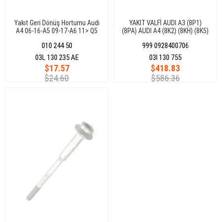
Yakıt Geri Dönüş Hortumu Audi
YAKIT VALFİ AUDI A3 (8P1)
A4 06-16-A5 09-17-A6 11> Q5
(8PA) AUDI A4 (8K2) (8KH) (8K5)
08> Seat Exeo 08>
010 244 50
999 0928400706
03L 130 235 AE
03l 130 755
$17.57
$418.83
$24.60
$586.36