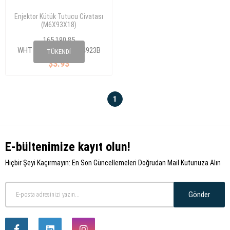
Enjektor Kütük Tutucu Civatası
(M6X93X18)
A4/S4/A5/S5/A6/S6/A7/A8/S8/Q7/Q8/Touareg/Amarok
165 190 85
2010-
WHT 004923/WHT 004923B
TÜKENDI
$3.93
1
E-bültenimize kayıt olun!
Hiçbir Şeyi Kaçırmayın: En Son Güncellemeleri Doğrudan Mail Kutunuza Alın
Gönder