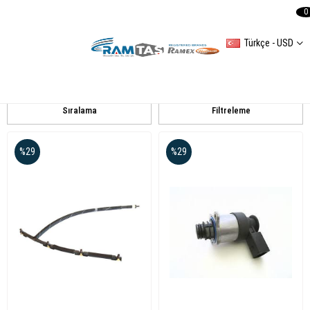
0
Türkçe - USD
AUDI
A4 (8K2B8) 20082012
A4(8ECB7) 20052008
Q7(4L)
Sıralama
Filtreleme
%29
%29