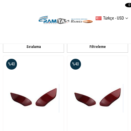
0
Türkçe - USD
Sis Far Setleri
Volkswagen
Porche
Sıralama
Filtreleme
%40
%40