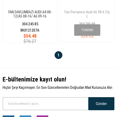
FAN DAVLUMBAZI AUDI A4 08-
Fan Pervanesi Audi A6 98-6 Cly
12/A5 08-16/ A6 09-16
L
8K0121207A
304 245 85
304 206 80
078 121 301 E
8K0121207A
TÜKENDI
$54.48
$28.62
$76.27
1
E-bültenimize kayıt olun!
Hiçbir Şeyi Kaçırmayın: En Son Güncellemeleri Doğrudan Mail Kutunuza Alın
Gönder