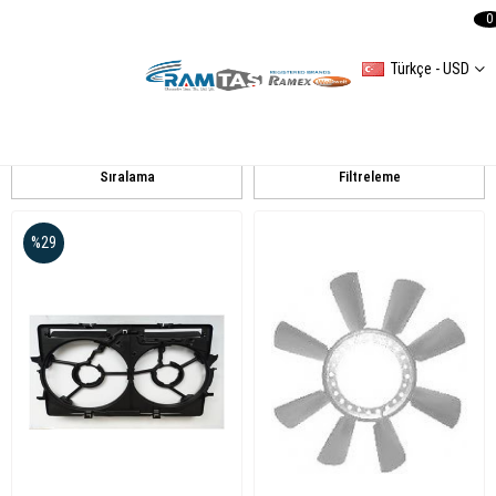
0
Türkçe - USD
AUDI
A4 (8K2B8) 20082012
A6(4AC4) 19941997
Sıralama
Filtreleme
%29