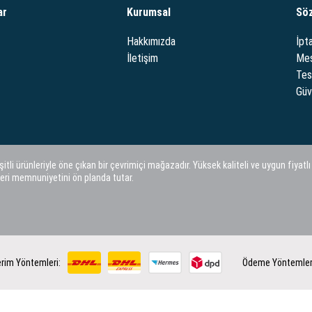
ar
Kurumsal
Sö
Hakkımızda
İpta
İletişim
Mes
Tes
Güve
i ürünleriyle öne çıkan bir çevrimiçi mağazadır. Yüksek kaliteli ve uygun fiyatlı
eri memnuniyetini ön planda tutar.
rim Yöntemleri:
Ödeme Yöntemler