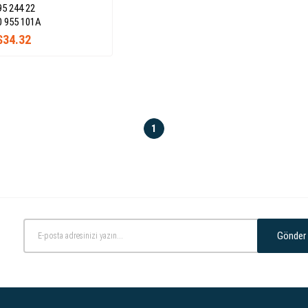
95 244 22
0 955 101A
$34.32
1
Gönder