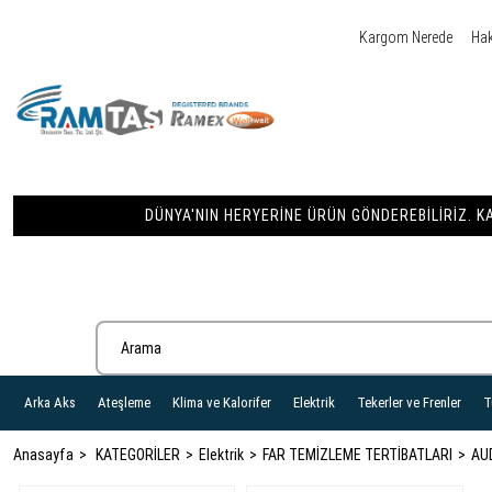
Kargom Nerede
Ha
DÜNYA'NIN HERYERINE ÜRÜN GÖNDEREBILIRIZ. KA
Arka Aks
Ateşleme
Klima ve Kalorifer
Elektrik
Tekerler ve Frenler
T
Anasayfa
KATEGORİLER
Elektrik
FAR TEMİZLEME TERTİBATLARI
AU