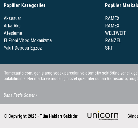
Popüler Kategoriler
Popüler Markal
Aksesuar
RAMEX
Arka Aks
RAMEX.
Ateşleme
WELTWEIT
El Freni Vites Mekanizma
RANZEL
Yakıt Deposu Egzoz
SRT
Ramexauto.com, geniş araç yedek parçaları ve otomotiv sektörüne yönelik çeşitl
bulabilirsiniz. Her marka ve model için özel çözümler sunan Ramexauto, müşt
Daha Fazla Göster >
© Copyright 2023 - Tüm Hakları Saklıdır.
Gönde