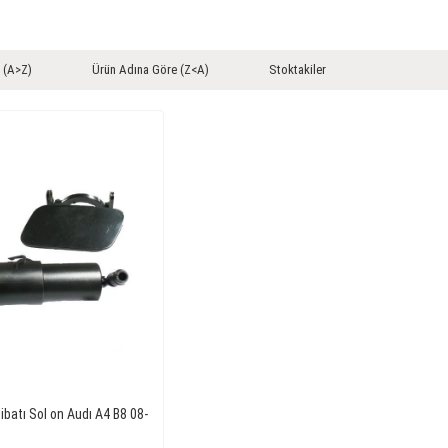
 (A>Z)
Ürün Adına Göre (Z<A)
Stoktakiler
ibatı Sol on Audı A4 B8 08-