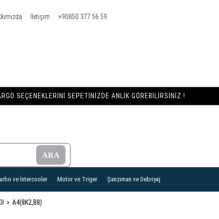
kkımızda
İletişim
+90850 377 56 59
RGO SEÇENEKLERINI SEPETINIZDE ANLIK GÖREBILIRSINIZ !
urbo ve İntercooler
Motor ve Triger
Şanzıman ve Debriyaj
DI
A4(8K2,B8)