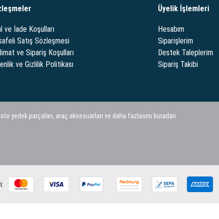
zleşmeler
Üyelik İşlemleri
l ve İade Koşulları
Hesabım
afeli Satış Sözleşmesi
Siparişlerim
limat ve Sipariş Koşulları
Destek Taleplerim
nlik ve Gizlilik Politikası
Sipariş Takibi
 oto yedek parçaları, araç aksesuarları ve daha fazlasını buradan
i: