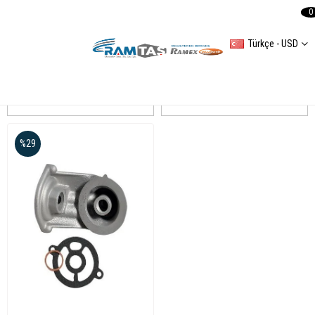
0
Türkçe - USD
TRANSPORTER T IV
Sıralama
Filtreleme
%29