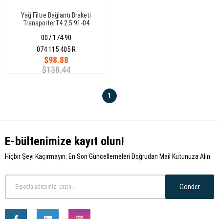
Yağ Filtre Bağlantı Braketi
TransporterT4 2.5 91-04
007 174 90
074 115 405 R
$98.88
$138.44
1
E-bültenimize kayıt olun!
Hiçbir Şeyi Kaçırmayın: En Son Güncellemeleri Doğrudan Mail Kutunuza Alın
Gönder