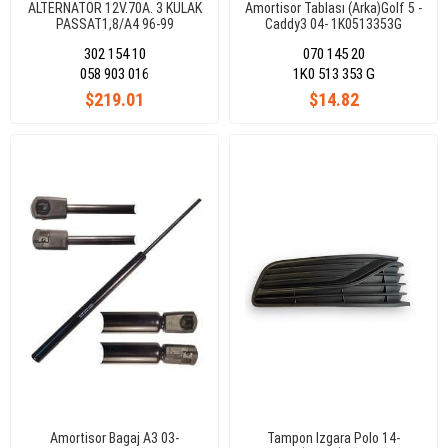
ALTERNATOR 12V.70A. 3 KULAK
Amortisor Tablası (Arka)Golf 5 -
PASSAT1,8/A4 96-99
Caddy3 04- 1K0513353G
302 154 10
070 145 20
058 903 016
1K0 513 353 G
$219.01
$14.82
Amortisor Bagaj A3 03-
Tampon Izgara Polo 14-