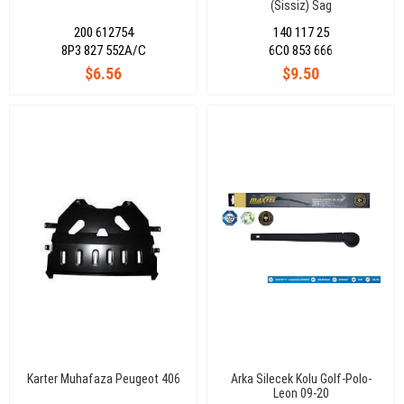
(Sissiz) Sag
200 612754
140 117 25
8P3 827 552A/C
6C0 853 666
$6.56
$9.50
Karter Muhafaza Peugeot 406
Arka Silecek Kolu Golf-Polo-
Leon 09-20