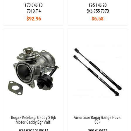
170 646 10
195 146 90
7013.T4
5K6 955 707B
$92.96
$6.58
Bogaz Kelebegi Caddy 3 Bjb
Amortisor Bagaj Range Rover
Motor Caddy Egr Valfi
06>
03G131501M