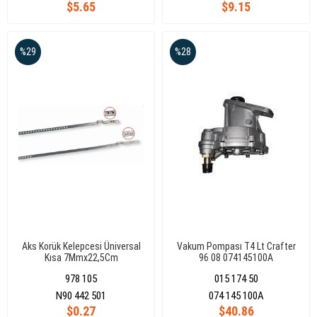
$5.65
$9.15
%29
%28
Aks Korük Kelepcesi Üniversal
Vakum Pompası T4 Lt Crafter
Kısa 7Mmx22,5Cm
96 08 074145100A
978 105
015 174 50
N90 442 501
074 145 100A
$0.27
$40.86