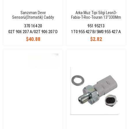
Sanzıman Devır
Arka Muz Tipi Silgi Leon3-
Sensorü(Otomatik) Caddy
Fabia-T-Roc-Touran 13"330Mm
31,6Tdı/2,0 Tdı
370 164 20
951 95213
Cayd/Cfhc/Clcb/Golf 6ı 1,2
Tsı/1,4 Tsı/1,6Tdı
02T 906 207 A/02T 906 207 D
1T0 955 427 B/5M0 955 427 A
Cyvb/Chpa(9.0773)
$40.88
$2.82