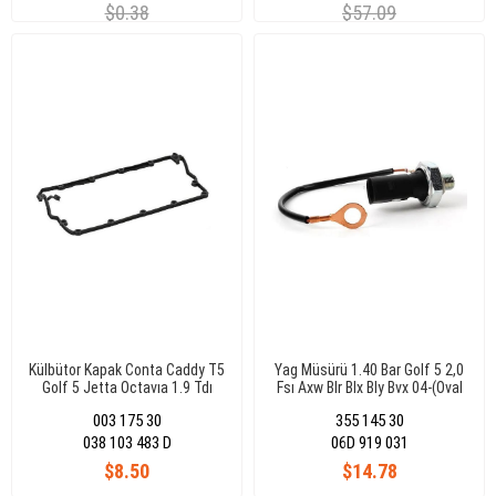
$0.38
$57.09
Külbütor Kapak Conta Caddy T5
Yag Müsürü 1.40 Bar Golf 5 2,0
Golf 5 Jetta Octavıa 1.9 Tdı
Fsı Axw Blr Blx Bly Bvx 04-(Oval
Axb Axc Bjb Bxe 038103383D
Soket)(7.0159)
003 175 30
355 145 30
038 103 483 D
06D 919 031
$8.50
$14.78