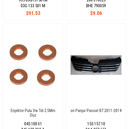
935 03G131501M
200 610623
03G 133 501 M
BHE 790059
$91.53
$9.06
Enjektor Pulu Vw Tdı 2.5Mm
on Panjur Passat B7 2011-2014
Düz
045 100 61
155 157 10