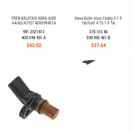
FREN BALATASI ARKA AUDI
Hava Kütle olcer Caddy 3 1.9
A4/A5/A7/Q7 4G0698451A
Tdı/Golf 4 T5 1.9 Tdı
Bjb/Bls/Axb/Axc
981 2521413
370 163 40
4G0 698 451 A
038 906 461 B
$43.02
$37.64