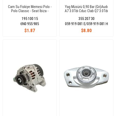
Cam Su Fiskiye Memesi Polo -
Yag Müsürü 0,90 Bar (Gri)Audı
Polo Classıc - Seat İbiza -
A7 3.0Tdı Cduc Clab Q7 3.0Tdı
Cordoba
Casa/Tuareg 3.0Tdı/Caeyenne
195 100 15
355 207 30
3.0Tdı/Panam(7.0197)
6N0 955 985
059 919 081 E/059 919 081 H
$1.87
$8.80