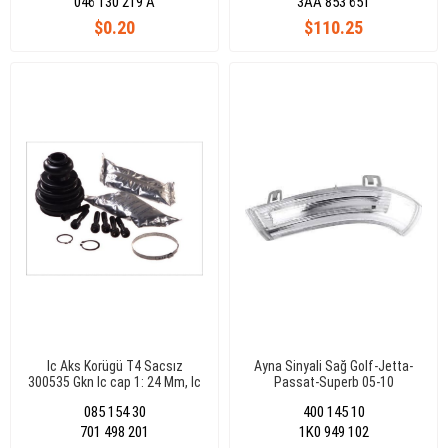
046 130 219 A
3AA 853 651
$0.20
$110.25
Ic Aks Korügü T4 Sacsız
Ayna Sinyali Sağ Golf-Jetta-
300535 Gkn Ic cap 1: 24 Mm, Ic
Passat-Superb 05-10
cap 2: 56 Mm, Yükseklik: 102
085 154 30
400 145 10
Mm
701 498 201
1K0 949 102