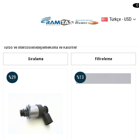
0
Türkçe - USD
KATEGORİLER
Aksesuar
Motor ve Triger
Şanzıman ve Debriyaj
Ön Aks Direksiyon
Arka Aks
Tekerler - Frenler
El Freni ve Vites Mekanizması
Gövde
Elektrik
Soğutma Sistemleri
Turbo ve İntercooler
Ateşleme
Klima ve Kalorifer
Sıralama
Filtreleme
%29
%13