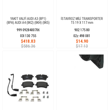
YAKIT VALFİ AUDI A3 (8P1)
İSTAVROZ MİLİ TRANSPORTER
(8PA) AUDI A4 (8K2) (8KH) (8K5)
T5 19 X 117 mm
999 0928400706
902 175 80
03l 130 755
02z 498 081
$418.83
$14.90
$586.36
$17.13