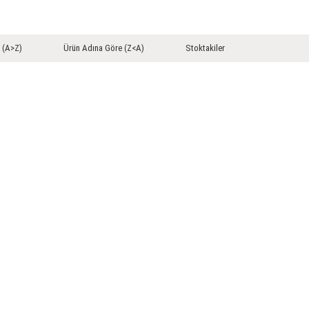
 (A>Z)
Ürün Adına Göre (Z<A)
Stoktakiler