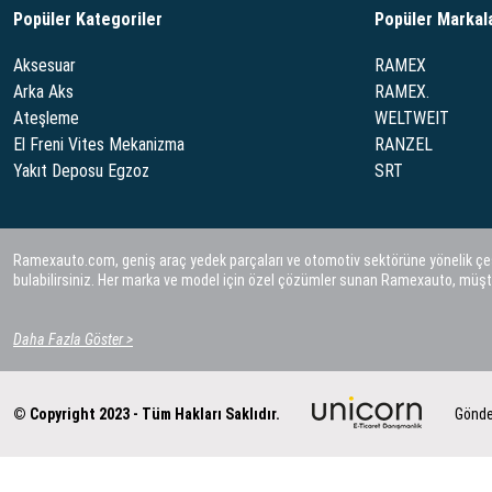
Popüler Kategoriler
Popüler Markal
Aksesuar
RAMEX
Arka Aks
RAMEX.
Ateşleme
WELTWEIT
El Freni Vites Mekanizma
RANZEL
Yakıt Deposu Egzoz
SRT
Ramexauto.com, geniş araç yedek parçaları ve otomotiv sektörüne yönelik çeşitl
bulabilirsiniz. Her marka ve model için özel çözümler sunan Ramexauto, müşt
Daha Fazla Göster >
© Copyright 2023 - Tüm Hakları Saklıdır.
Gönde