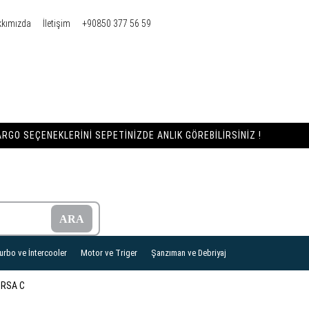
kkımızda
İletişim
+90850 377 56 59
RGO SEÇENEKLERINI SEPETINIZDE ANLIK GÖREBILIRSINIZ !
urbo ve İntercooler
Motor ve Triger
Şanzıman ve Debriyaj
RSA C