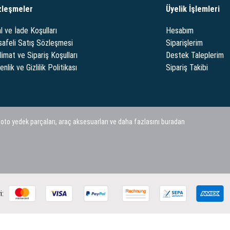
zleşmeler
Üyelik İşlemleri
l ve İade Koşulları
Hesabım
afeli Satış Sözleşmesi
Siparişlerim
limat ve Sipariş Koşulları
Destek Taleplerim
nlik ve Gizlilik Politikası
Sipariş Takibi
 oto yedek parçaları, araç aksesuarları ve daha fazlasını buradan
i: