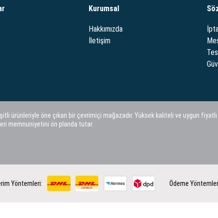
ar
Kurumsal
Sö
Hakkımızda
İpta
İletişim
Mes
Tes
Güve
i ürünleriyle öne çıkan bir çevrimiçi mağazadır. Yüksek kaliteli ve uygun fiyatlı
eri memnuniyetini ön planda tutar.
rim Yöntemleri:
Ödeme Yöntemler