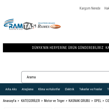
Kargom Nerede
Ha
DÜNYA'NIN HERYERINE ÜRÜN GÖNDEREBILIRIZ. KA
Arka Aks
Ateşleme
Klima ve Kalorifer
Elektrik
Tekerler ve Frenler
T
Anasayfa
KATEGORİLER
Motor ve Triger
KASNAK GRUBU
OPEL
CO