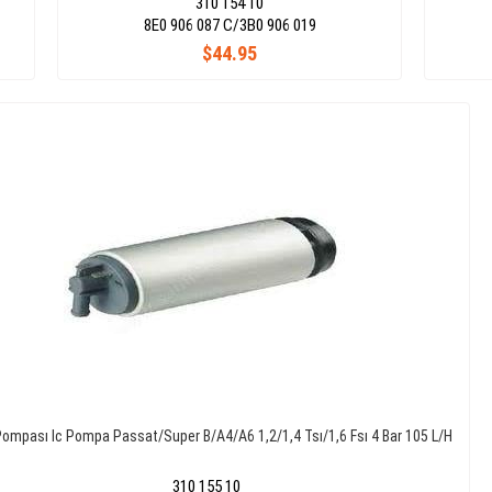
310 154 10
8E0 906 087 C/3B0 906 019
$44.95
Pompası Ic Pompa Passat/Super B/A4/A6 1,2/1,4 Tsı/1,6 Fsı 4 Bar 105 L/H
310 155 10