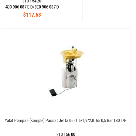
310 154 20
4B0 906 087 E D/8E0 906 087 D
$117.68
Yakıt Pompası(Komple) Passat Jetta 06- 1,6/1,9/2,0 Tdı 0,5 Bar 180 L/H
310 156 00