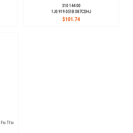
310 144 00
1J0 919 051B 087CDHJ
$101.74
 Fsı Tfsı