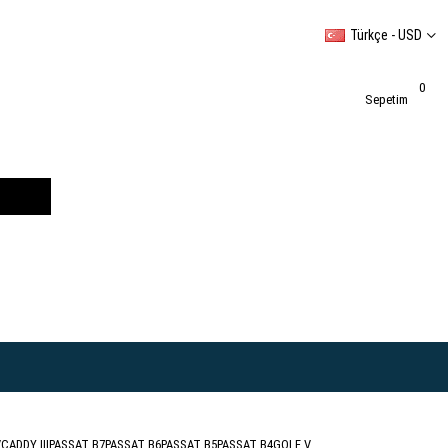
Türkçe - USD
0
Sepetim
V
CADDY III
PASSAT B7
PASSAT B6
PASSAT B5
PASSAT B4
GOLF V