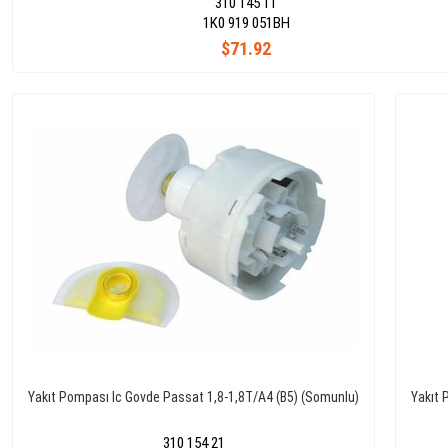
310 145 11
1K0 919 051BH
$71.92
Yakıt Pompası Ic Govde Passat 1,8-1,8T/A4 (B5) (Somunlu)
Yakıt 
310 154 21