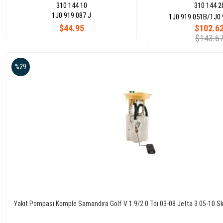
310 144 10
310 144 2
1J0 919 087 J
1J0 919 051B/1J0 
$44.95
$102.6
$143.6
%29
Yakıt Pompası Komple Samandıra Golf V 1.9/2.0 Tdı 03-08 Jetta 3 05-10 S