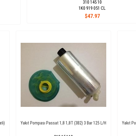
310 145 10
1K0 919 051 CL
$47.97
li)
Yakıt Pompası Passat 1,8 1,8T (3B2) 3 Bar 125 L/H
Yakıt P