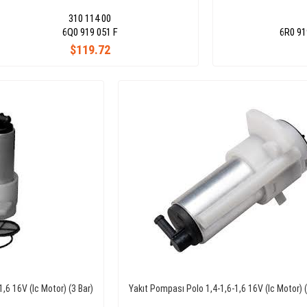
310 114 00
6Q0 919 051 F
6R0 91
$119.72
,6 16V (Ic Motor) (3 Bar)
Yakıt Pompası Polo 1,4-1,6-1,6 16V (Ic Motor) (