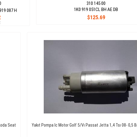
0
310 145 00
1K0 919 051CL BH AE DB
919 087 H
2
$125.69
7
koda Seat
Yakıt Pompa Ic Motor Golf 5/Vı Passat Jetta 1,4 Tsı 08- 0,5 B