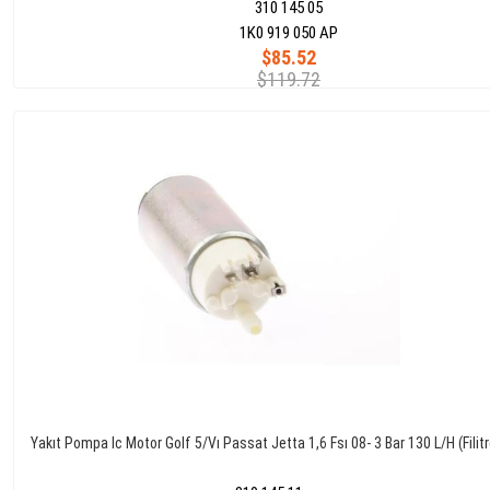
310 145 05
1K0 919 050 AP
$85.52
$119.72
Yakıt Pompa Ic Motor Golf 5/Vı Passat Jetta 1,6 Fsı 08- 3 Bar 130 L/H (Filitre