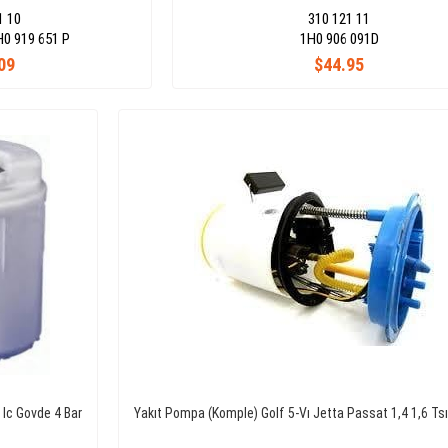
1 10
310 121 11
0 919 651 P
1H0 906 091D
09
$44.95
 Ic Govde 4 Bar
Yakıt Pompa (Komple) Golf 5-Vı Jetta Passat 1,4 1,6 Tsı