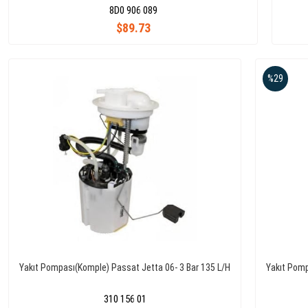
8D0 906 089
$89.73
%29
Yakıt Pompası(Komple) Passat Jetta 06- 3 Bar 135 L/H
Yakıt Pomp
310 156 01