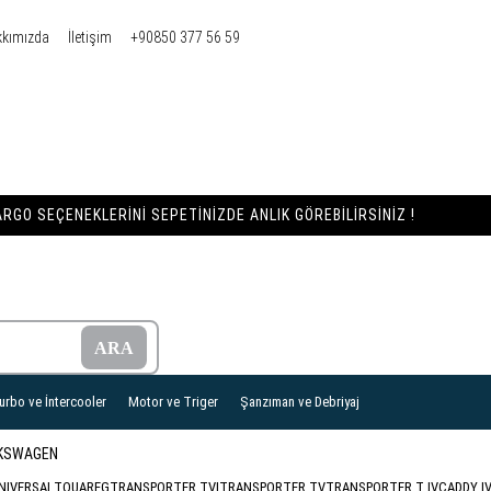
kkımızda
İletişim
+90850 377 56 59
RGO SEÇENEKLERINI SEPETINIZDE ANLIK GÖREBILIRSINIZ !
urbo ve İntercooler
Motor ve Triger
Şanzıman ve Debriyaj
KSWAGEN
NIVERSAL
TOUAREG
TRANSPORTER TVI
TRANSPORTER TV
TRANSPORTER T IV
CADDY I