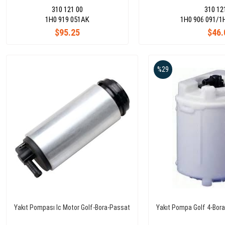
310 121 00
310 12
1H0 919 051AK
1H0 906 091/1H
$95.25
$46.
%29
Yakıt Pompası Ic Motor Golf-Bora-Passat
Yakıt Pompa Golf 4-Bora