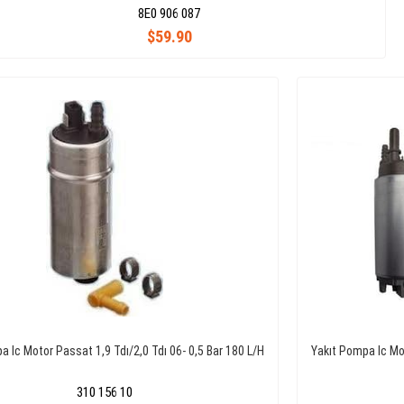
8E0 906 087
$59.90
a Ic Motor Passat 1,9 Tdı/2,0 Tdı 06- 0,5 Bar 180 L/H
Yakıt Pompa Ic Mot
310 156 10