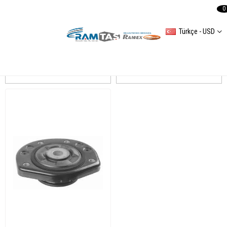
0
Türkçe - USD
CRAFTER Amortisör
Sıralama
Filtreleme