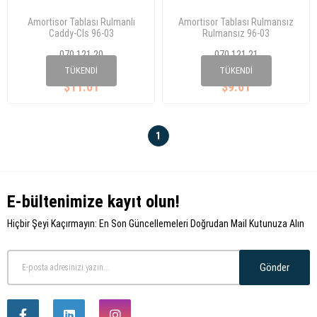
Amortisor Tablası Rulmanlı
Amortisor Tablası Rulmansız
Caddy-Cls 96-03
Rulmansız 96-03
070 121 20
070 121 21
357 412 331AS
357 412 331A
TÜKENDI
TÜKENDI
$11.01
$9.61
1
E-bültenimize kayıt olun!
Hiçbir Şeyi Kaçırmayın: En Son Güncellemeleri Doğrudan Mail Kutunuza Alın
Gönder