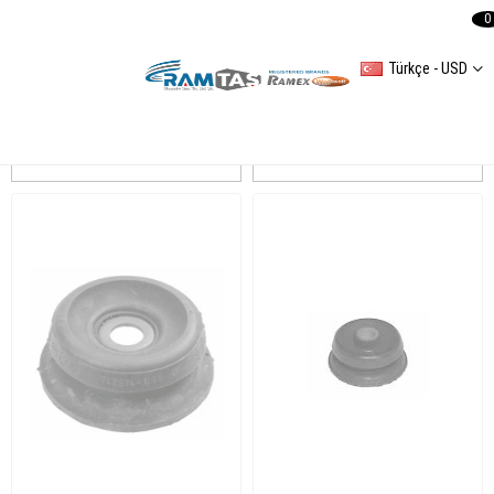
0
Türkçe - USD
LT 35 Amortisör
Sıralama
Filtreleme