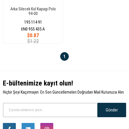
Arka Silecek Kol Kapagı Polo
94-00
195 114 91
6N0 955 435 A
$0.87
$1.22
1
E-bültenimize kayıt olun!
Hiçbir Şeyi Kaçırmayın: En Son Güncellemeleri Doğrudan Mail Kutunuza Alın
Gönder