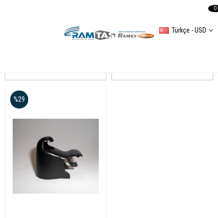
0
Türkçe - USD
POLO IV
Sıralama
Filtreleme
%29