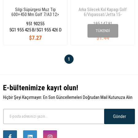
Silgi Süpürgesi Muz Tip
Arka Silecek Kol Kapagı Golf
600+450 Mm Golf 7/A3 12>
6/Vııpassat/Jetta 15-
5G1955425B
951 90255
195 147 91
5G1 955 425 B/5G1 955 426 D
5K6 955 435
TÜKENDI
$7.27
$1.44
1
E-bültenimize kayıt olun!
Hiçbir Şeyi Kaçırmayın: En Son Güncellemeleri Doğrudan Mail Kutunuza Alın
Gönder