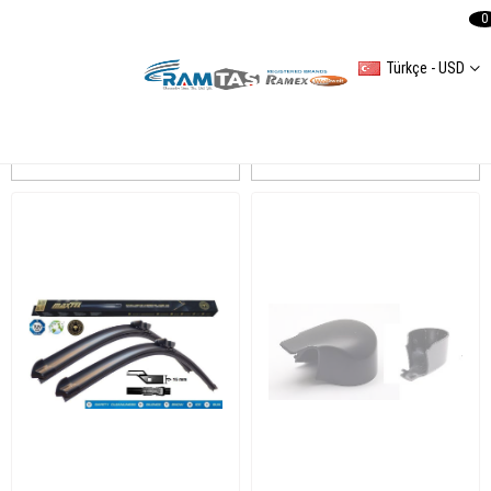
0
Türkçe - USD
GOLF VII
Sıralama
Filtreleme