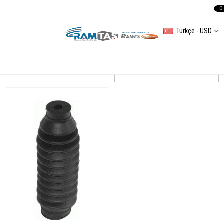
0
Türkçe - USD
POLO III
Sıralama
Filtreleme