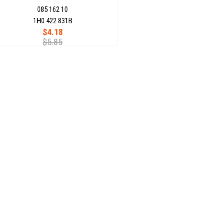
085 162 10
1H0 422 831B
$4.18
$5.85