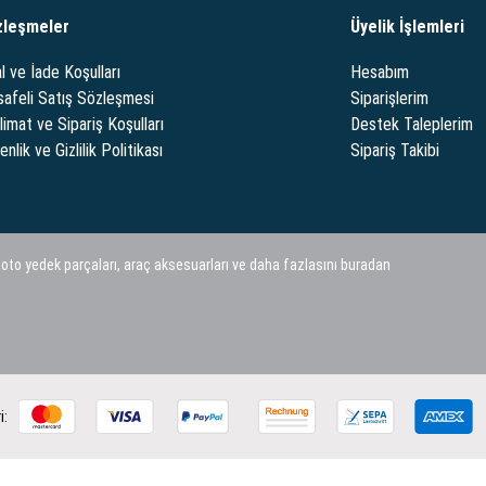
zleşmeler
Üyelik İşlemleri
l ve İade Koşulları
Hesabım
afeli Satış Sözleşmesi
Siparişlerim
limat ve Sipariş Koşulları
Destek Taleplerim
nlik ve Gizlilik Politikası
Sipariş Takibi
 oto yedek parçaları, araç aksesuarları ve daha fazlasını buradan
i: