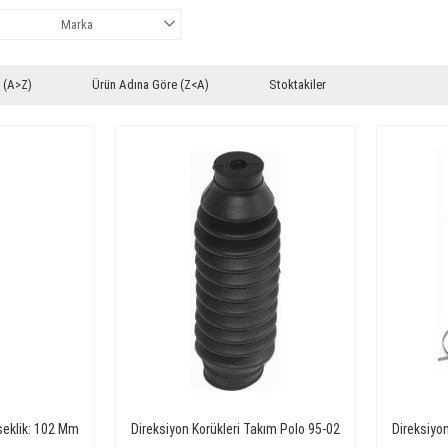
Marka
 (A>Z)
Ürün Adına Göre (Z<A)
Stoktakiler
seklik: 102 Mm
Direksiyon Korükleri Takım Polo 95-02
Direksiyon