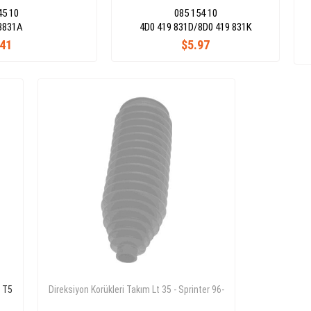
45 10
085 154 10
3831A
4D0 419 831D/8D0 419 831K
.41
$5.97
r T5
Direksiyon Korükleri Takım Lt 35 - Sprinter 96-