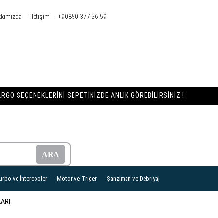
kkımızda
İletişim
+90850 377 56 59
RGO SEÇENEKLERINI SEPETINIZDE ANLIK GÖREBILIRSINIZ !
urbo ve İntercooler
Motor ve Triger
Şanzıman ve Debriyaj
LARI