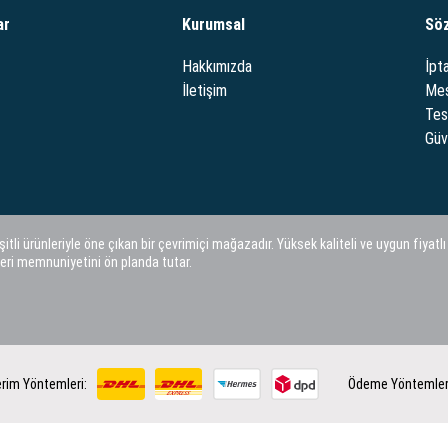
ar
Kurumsal
Sö
Hakkımızda
İpta
İletişim
Mes
Tes
Güve
i ürünleriyle öne çıkan bir çevrimiçi mağazadır. Yüksek kaliteli ve uygun fiyatlı
eri memnuniyetini ön planda tutar.
rim Yöntemleri:
Ödeme Yöntemler