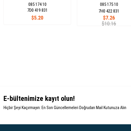
085 174 10
085 175 10
7D0 419 831
7H0 422 831
$5.20
$7.26
$10.16
E-bültenimize kayıt olun!
Hiçbir Şeyi Kaçırmayın: En Son Güncellemeleri Doğrudan Mail Kutunuza Alın