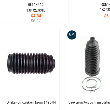
085 144 10
085 1
1K042
1J0 422 831B
$4.34
$5
$6.07
%29
Direksiyon Korükleri Takım T4 96-04
Direksiyon Korügü Transporte