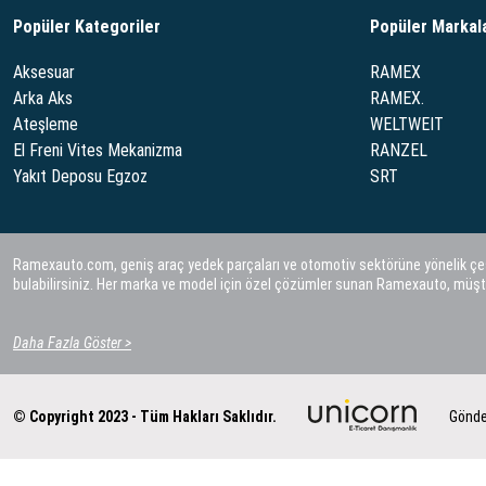
Popüler Kategoriler
Popüler Markal
Aksesuar
RAMEX
Arka Aks
RAMEX.
Ateşleme
WELTWEIT
El Freni Vites Mekanizma
RANZEL
Yakıt Deposu Egzoz
SRT
Ramexauto.com, geniş araç yedek parçaları ve otomotiv sektörüne yönelik çeşitl
bulabilirsiniz. Her marka ve model için özel çözümler sunan Ramexauto, müşt
Daha Fazla Göster >
© Copyright 2023 - Tüm Hakları Saklıdır.
Gönde