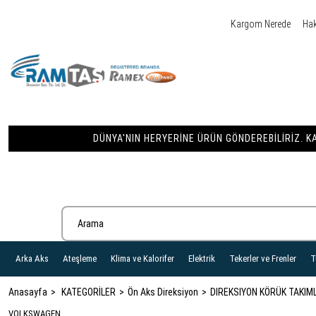
Kargom Nerede
Ha
DÜNYA'NIN HERYERINE ÜRÜN GÖNDEREBILIRIZ. KA
Arka Aks
Ateşleme
Klima ve Kalorifer
Elektrik
Tekerler ve Frenler
T
Anasayfa
KATEGORİLER
Ön Aks Direksiyon
DIREKSIYON KÖRÜK TAKIM
VOLKSWAGEN