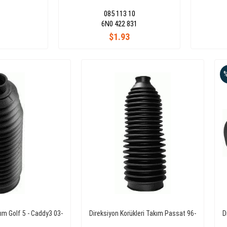
085 113 10
6N0 422 831
$1.93
kım Golf 5 - Caddy3 03-
Direksiyon Korükleri Takım Passat 96-
D