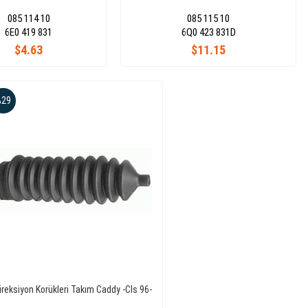
085 114 10
085 115 10
6E0 419 831
6Q0 423 831D
$4.63
$11.15
%29
ireksiyon Korükleri Takım Caddy -Cls 96-