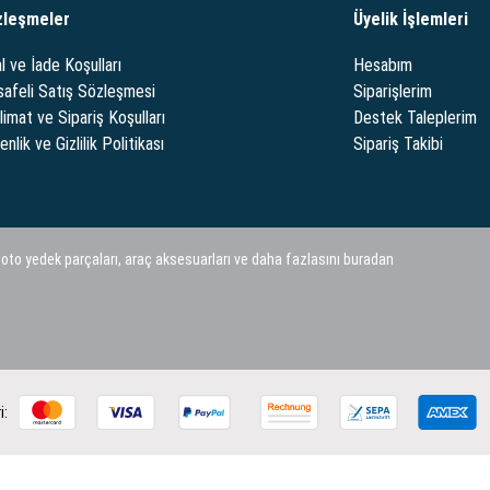
zleşmeler
Üyelik İşlemleri
l ve İade Koşulları
Hesabım
afeli Satış Sözleşmesi
Siparişlerim
limat ve Sipariş Koşulları
Destek Taleplerim
nlik ve Gizlilik Politikası
Sipariş Takibi
 oto yedek parçaları, araç aksesuarları ve daha fazlasını buradan
i: