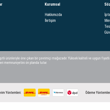
ar
Kurumsal
Sö
Hakkımızda
İpta
İletişim
Mes
Tes
Güve
i ürünleriyle öne çıkan bir çevrimiçi mağazadır. Yüksek kaliteli ve uygun fiyatlı
eri memnuniyetini ön planda tutar.
rim Yöntemleri:
Ödeme Yöntemler