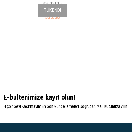
020 121 10
030 121 005 N
TÜKENDI
$35.38
E-bültenimize kayıt olun!
Hiçbir Şeyi Kaçırmayın: En Son Güncellemeleri Doğrudan Mail Kutunuza Alın