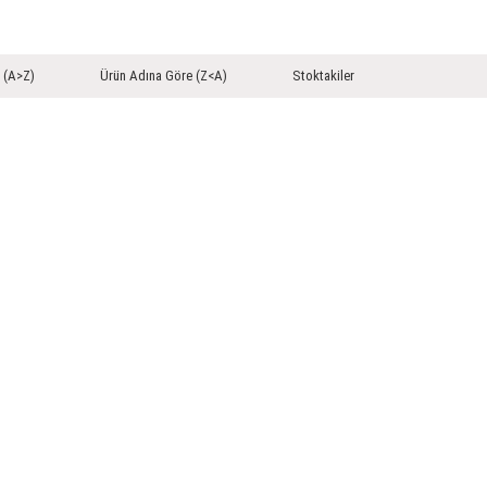
 (A>Z)
Ürün Adına Göre (Z<A)
Stoktakiler