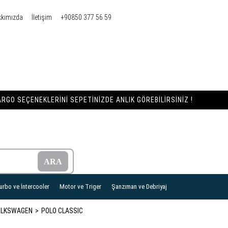
kkımızda
İletişim
+90850 377 56 59
RGO SEÇENEKLERINI SEPETINIZDE ANLIK GÖREBILIRSINIZ !
urbo ve İntercooler
Motor ve Triger
Şanzıman ve Debriyaj
OLKSWAGEN
POLO CLASSIC