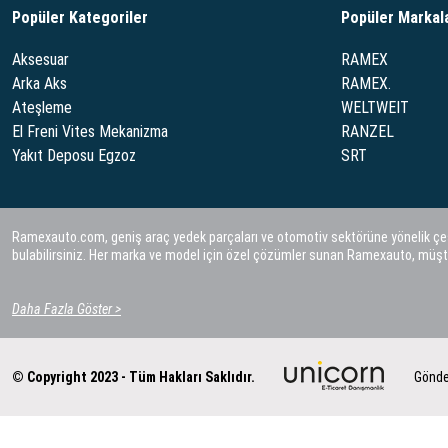
Popüler Kategoriler
Popüler Markal
Aksesuar
RAMEX
Arka Aks
RAMEX.
Ateşleme
WELTWEIT
El Freni Vites Mekanizma
RANZEL
Yakıt Deposu Egzoz
SRT
Ramexauto.com, geniş araç yedek parçaları ve otomotiv sektörüne yönelik çeşitl
bulabilirsiniz. Her marka ve model için özel çözümler sunan Ramexauto, müşt
Daha Fazla Göster >
© Copyright 2023 - Tüm Hakları Saklıdır.
Gönde