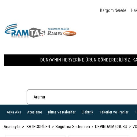
Kargom Nerede
Ha
DÜNYA'NIN HERYERINE ÜRÜN GÖNDEREBILIRIZ. KA
Arka Aks
Ateşleme
Klima ve Kalorifer
Elektrik
Tekerler ve Frenler
T
Anasayfa
KATEGORİLER
Soğutma Sistemleri
DEVIRDAIM GRUBU
V