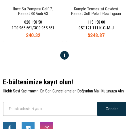
İlave Su Pompası Golf 7,
Komple Termostat Govdesi
Passat B8 Audı A3
Passat Golf Polo T-Roc Tıguan
5Q0965561C
Arteon Super B Octavia Leon
020 158 50
115 158 00
1,5 Tsı Dlac-Daca -Dada-Dpba-
Dpca 05E121111K
1T0 965 561/3C0 965 561
05E 121 111 K-G-M-J
$40.32
$248.87
1
E-bültenimize kayıt olun!
Hiçbir Şeyi Kaçırmayın: En Son Güncellemeleri Doğrudan Mail Kutunuza Alın
Gönder