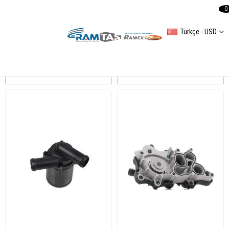
0
Türkçe - USD
PASSAT B8
Sıralama
Filtreleme