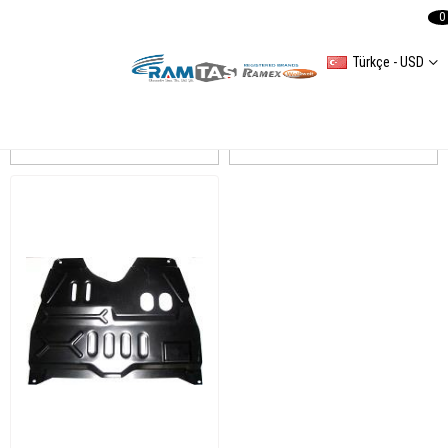
0
Türkçe - USD
BIPPER Tepee
Sıralama
Filtreleme