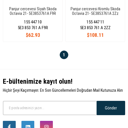
Panjur cercevesi Siyah Skoda
Panjur cercevesi Kromlu Skoda
Octavia 21- 5E3853761A F9R
Octavia 21- 5E3853761A 2Zz
155 447 10
155 447 11
5E3 853 761 A F9R
5E3 853 761 A 2ZZ
$62.93
$108.11
1
E-bültenimize kayıt olun!
Hiçbir Şeyi Kaçırmayın: En Son Güncellemeleri Doğrudan Mail Kutunuza Alın
Gönder