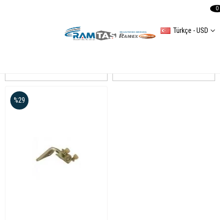
0
Türkçe - USD
LT 35
Sıralama
Filtreleme
%29