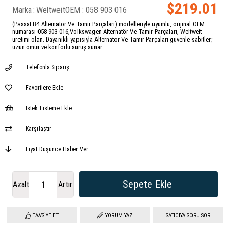
$219.01
Marka
:
Weltweit
058 903 016
(Passat B4 Alternatör Ve Tamir Parçaları) modelleriyle uyumlu, orijinal OEM
numarası 058 903 016,Volkswagen Alternatör Ve Tamir Parçaları, Weltweit
üretimi olan. Dayanıklı yapısıyla Alternatör Ve Tamir Parçaları güvenle sabitler;
uzun ömür ve konforlu sürüş sunar.
Telefonla Sipariş
Favorilere Ekle
İstek Listeme Ekle
Karşılaştır
Fiyat Düşünce Haber Ver
Azalt
Artır
TAVSIYE ET
YORUM YAZ
SATICIYA SORU SOR