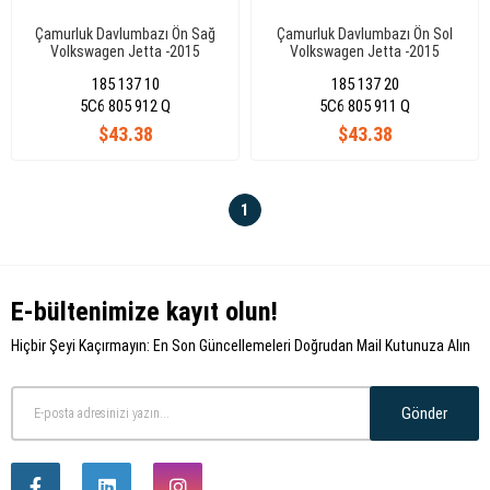
Çamurluk Davlumbazı Ön Sağ
Çamurluk Davlumbazı Ön Sol
Volkswagen Jetta -2015
Volkswagen Jetta -2015
5C6805912Q
5C6805911Q
185 137 10
185 137 20
5C6 805 912 Q
5C6 805 911 Q
$43.38
$43.38
1
E-bültenimize kayıt olun!
Hiçbir Şeyi Kaçırmayın: En Son Güncellemeleri Doğrudan Mail Kutunuza Alın
Gönder