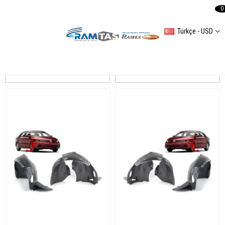
0
Türkçe - USD
Jetta 2015- Çamurluk Davlumbaz
Sıralama
Filtreleme