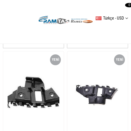
0
Türkçe - USD
Jetta 2011-2015 Tampon Braket
Sıralama
Filtreleme
YENI
YENI
ÜRÜN
ÜRÜN