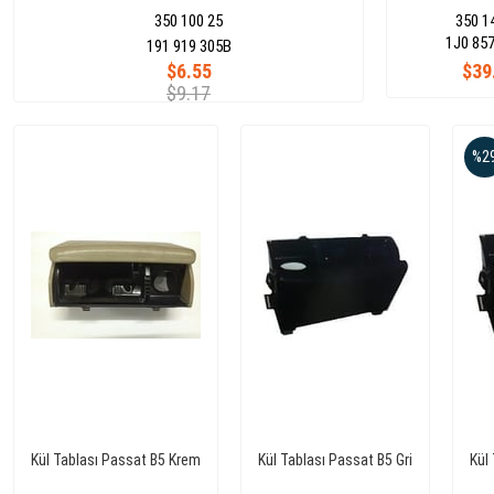
350 100 25
350 1
1J0 857
191 919 305B
$6.55
$39
$9.17
%2
Kül Tablası Passat B5 Krem
Kül Tablası Passat B5 Gri
Kül