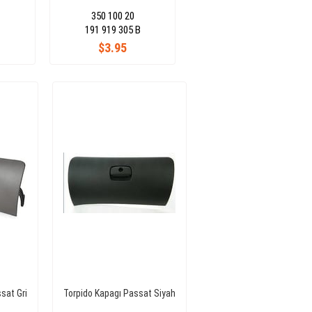
350 100 20
191 919 305 B
$3.95
sat Gri
Torpido Kapagı Passat Siyah