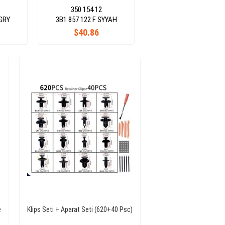
350 154 12
 GRY
3B1 857 122 F SYYAH
$40.86
e
Klips Seti + Aparat Seti (620+40 Psc)