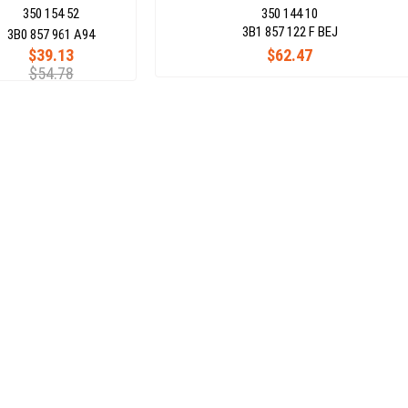
350 154 52
350 144 10
3B1 857 122 F BEJ
3B0 857 961 A94
$39.13
$62.47
$54.78