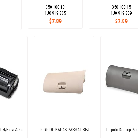
350 100 10
350 100 15
1J0 919 305
1J0 919 309
$7.89
$7.89
lf 4/Bora Arka
TORPİDO KAPAK PASSAT BEJ
Torpido Kapagı Pas