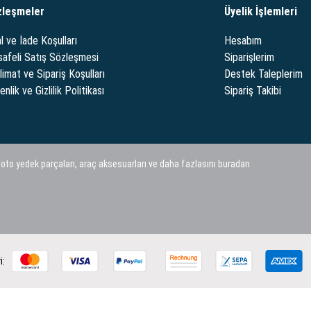
zleşmeler
Üyelik İşlemleri
l ve İade Koşulları
Hesabım
afeli Satış Sözleşmesi
Siparişlerim
limat ve Sipariş Koşulları
Destek Taleplerim
nlik ve Gizlilik Politikası
Sipariş Takibi
 oto yedek parçaları, araç aksesuarları ve daha fazlasını buradan
i: