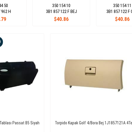
44 50
350 154 10
350 154 11
 962 H
3B1 857 122 F BEJ
3B1 857 122 F
.79
$40.86
$40.86
9
 Tablası Passat B5 Siyah
Torpido Kapak Golf 4/Bora Bej 1J1857121A 4T