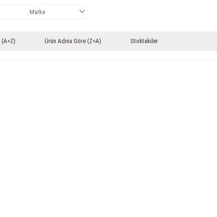
Marka
 (A>Z)
Ürün Adına Göre (Z<A)
Stoktakiler