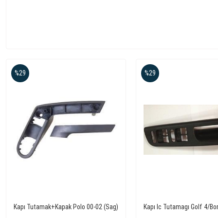
%29
%29
Kapı Tutamak+Kapak Polo 00-02 (Sag)
Kapı Ic Tutamagı Golf 4/B