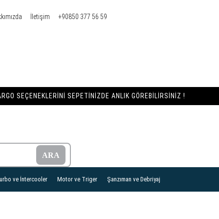
kkımızda
İletişim
+90850 377 56 59
RGO SEÇENEKLERINI SEPETINIZDE ANLIK GÖREBILIRSINIZ !
urbo ve İntercooler
Motor ve Triger
Şanzıman ve Debriyaj