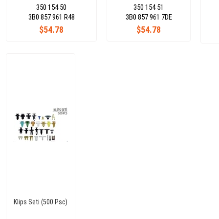
350 154 50
350 154 51
3B0 857 961 R48
3B0 857 961 7DE
$54.78
$54.78
Klips Seti (500 Psc)