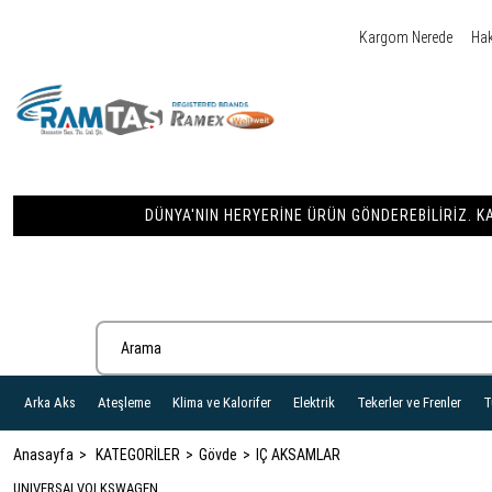
Kargom Nerede
Ha
DÜNYA'NIN HERYERINE ÜRÜN GÖNDEREBILIRIZ. KA
Arka Aks
Ateşleme
Klima ve Kalorifer
Elektrik
Tekerler ve Frenler
T
Anasayfa
KATEGORİLER
Gövde
IÇ AKSAMLAR
UNIVERSAL
VOLKSWAGEN