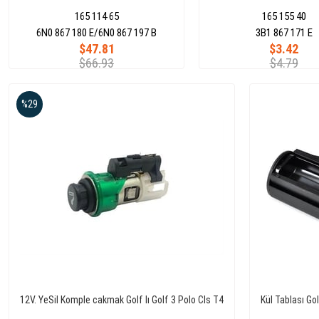
165 114 65
165 155 40
6N0 867 180 E/6N0 867 197 B
3B1 867 171 E
$47.81
$3.42
$66.93
$4.79
%29
12V. YeSil Komple cakmak Golf Iı Golf 3 Polo Cls T4
Kül Tablası Go