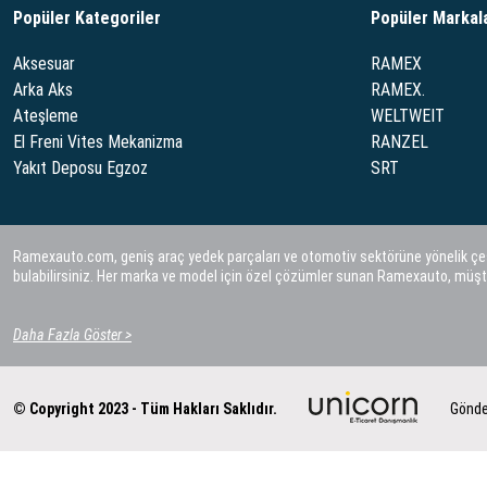
Popüler Kategoriler
Popüler Markal
Aksesuar
RAMEX
Arka Aks
RAMEX.
Ateşleme
WELTWEIT
El Freni Vites Mekanizma
RANZEL
Yakıt Deposu Egzoz
SRT
Ramexauto.com, geniş araç yedek parçaları ve otomotiv sektörüne yönelik çeşitl
bulabilirsiniz. Her marka ve model için özel çözümler sunan Ramexauto, müşt
Daha Fazla Göster >
© Copyright 2023 - Tüm Hakları Saklıdır.
Gönde