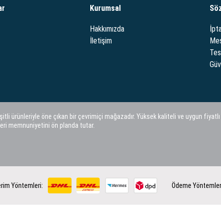
ar
Kurumsal
Sö
Hakkımızda
İpta
İletişim
Mes
Tes
Güve
i ürünleriyle öne çıkan bir çevrimiçi mağazadır. Yüksek kaliteli ve uygun fiyatlı
eri memnuniyetini ön planda tutar.
rim Yöntemleri:
Ödeme Yöntemler