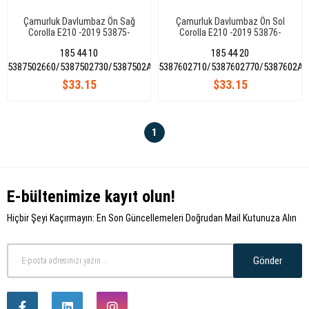
Çamurluk Davlumbaz Ön Sağ
Çamurluk Davlumbaz Ön Sol
Corolla E210 -2019 53875-
Corolla E210 -2019 53876-
02660/53875-02730/53875-
02710/53876-02770/53876-
185 44 10
185 44 20
02A30
02A70
5387502660/5387502730/5387502A30
5387602710/5387602770/5387602A7
$33.15
$33.15
1
E-bültenimize kayıt olun!
Hiçbir Şeyi Kaçırmayın: En Son Güncellemeleri Doğrudan Mail Kutunuza Alın
Gönder