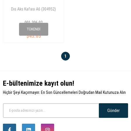
Dıs Aks Kafası A6 (304952)
001 206 02
4F0 498 099A
TÜKENDI
$45.03
1
E-bültenimize kayıt olun!
Hiçbir Şeyi Kaçırmayın: En Son Güncellemeleri Doğrudan Mail Kutunuza Alın
Gönder