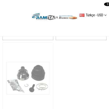
0
Türkçe - USD
A6 (4F2,C6) 20042011
Sıralama
Filtreleme