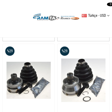
0
Türkçe - USD
A4(8E2B6) 20012005
Sıralama
Filtreleme
%29
%29