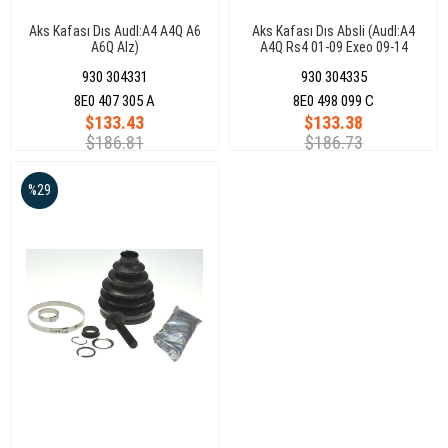
Aks Kafası Dıs Audl:A4 A4Q A6
Aks Kafası Dıs Absli (Audl:A4
A6Q Alz)
A4Q Rs4 01-09 Exeo 09-14
930 304331
930 304335
8E0 407 305 A
8E0 498 099 C
$133.43
$133.38
$186.81
$186.73
%29