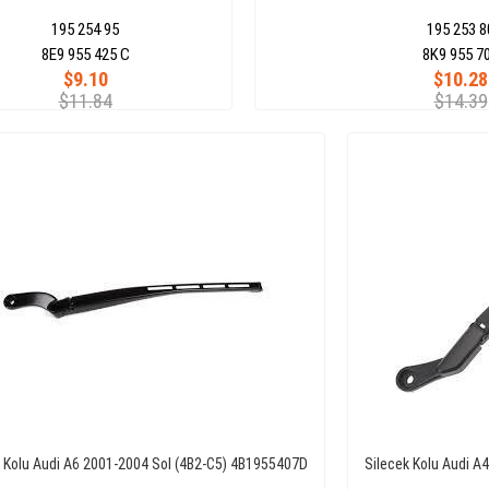
195 254 95
195 253 8
8E9 955 425 C
8K9 955 7
$9.10
$10.28
$11.84
$14.39
k Kolu Audi A6 2001-2004 Sol (4B2-C5) 4B1955407D
Silecek Kolu Audi 