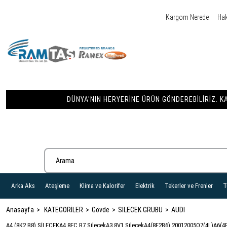
Kargom Nerede
Ha
DÜNYA'NIN HERYERINE ÜRÜN GÖNDEREBILIRIZ. KA
Arka Aks
Ateşleme
Klima ve Kalorifer
Elektrik
Tekerler ve Frenler
T
Anasayfa
KATEGORİLER
Gövde
SILECEK GRUBU
AUDI
A4 (8K2,B8) SİLECEK
A4 8EC,B7 Silecek
A3 8V1 Silecek
A4(8E2B6) 20012005
Q7(4L)
A6(4