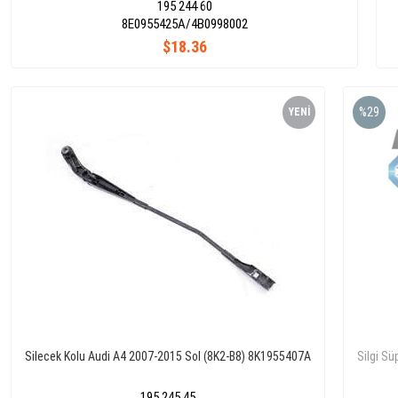
195 244 60
8E0955425A/4B0998002
$18.36
%29
YENI
ÜRÜN
Silecek Kolu Audi A4 2007-2015 Sol (8K2-B8) 8K1955407A
Silgi S
195 245 45