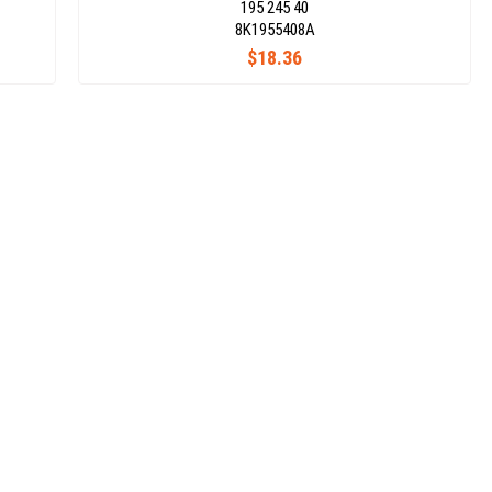
195 245 40
8K1955408A
$18.36