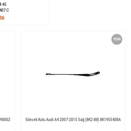
4 45
407 C
36
YENI
ÜRÜN
998002
Silecek Kolu Audi A4 2007-2015 Sağ (8K2-B8) 8K1955408A