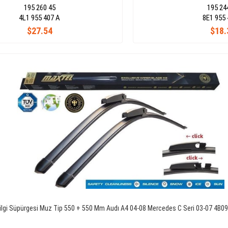
195 260 45
195 24
4L1 955 407 A
8E1 955 
$27.54
$18.
ilgi Süpürgesi Muz Tip 550 + 550 Mm Audı A4 04-08 Mercedes C Seri 03-07 4B0