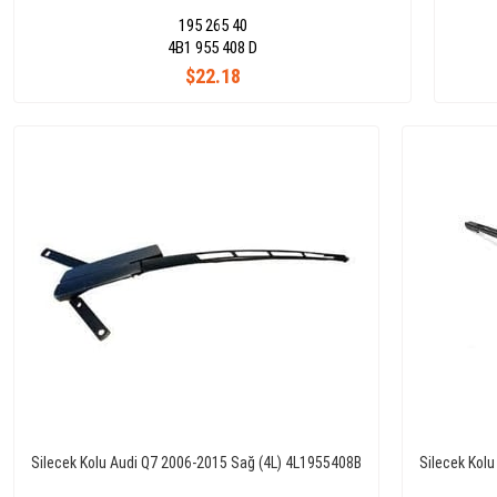
195 265 40
4B1 955 408 D
$22.18
Silecek Kolu Audi Q7 2006-2015 Sağ (4L) 4L1955408B
Silecek Kol