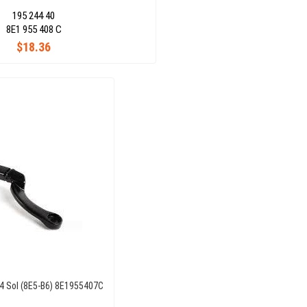
195 244 40
8E1 955 408 C
$18.36
04 Sol (8E5-B6) 8E1955407C