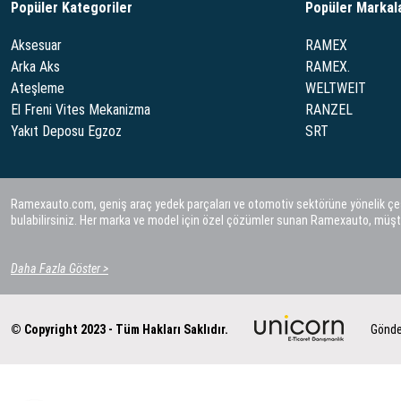
Popüler Kategoriler
Popüler Markal
Aksesuar
RAMEX
Arka Aks
RAMEX.
Ateşleme
WELTWEIT
El Freni Vites Mekanizma
RANZEL
Yakıt Deposu Egzoz
SRT
Ramexauto.com, geniş araç yedek parçaları ve otomotiv sektörüne yönelik çeşitl
bulabilirsiniz. Her marka ve model için özel çözümler sunan Ramexauto, müşt
Daha Fazla Göster >
© Copyright 2023 - Tüm Hakları Saklıdır.
Gönde
...