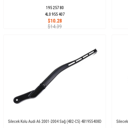
195 257 80
4L0 955 407
$10.28
$14.39
Silecek Kolu Audi A6 2001-2004 Sağ (4B2-C5) 4B1955408D
Silece