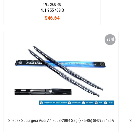
195 260 40
4L1 955 408 B
$46.64
YENI
ÜRÜN
Silecek Süpürgesi Audi A4 2003-2004 Sağ (8E5-B6) 8E0955425A
S