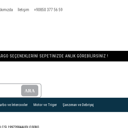
kkımızda
İletişim
+90850 377 56 59
RGO SEÇENEKLERINI SEPETINIZDE ANLIK GÖREBILIRSINIZ !
urbo ve İntercooler
Motor ve Triger
Şanzıman ve Debriyaj
B,C5) 19972004
AUDI Q3(8U)