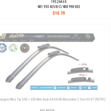
195 244 65
4B1 955 425 B/C/4B0 998 002
$10.70
üpürgesi Muz Tip 550 + 550 Mm Audı A4 04-08 Mercedes C Seri 03-07 (90701)
951 90259