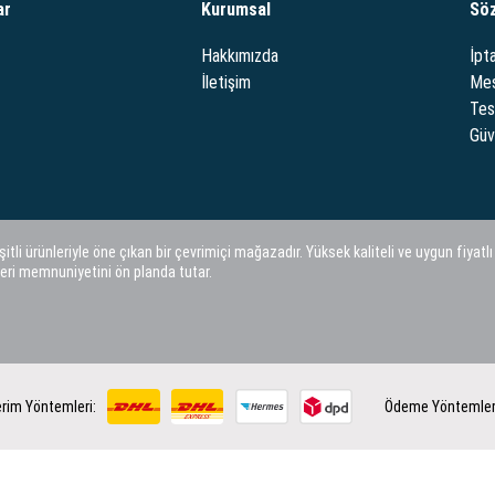
ar
Kurumsal
Sö
Hakkımızda
İpta
İletişim
Mes
Tes
Güve
i ürünleriyle öne çıkan bir çevrimiçi mağazadır. Yüksek kaliteli ve uygun fiyatlı
eri memnuniyetini ön planda tutar.
rim Yöntemleri:
Ödeme Yöntemler