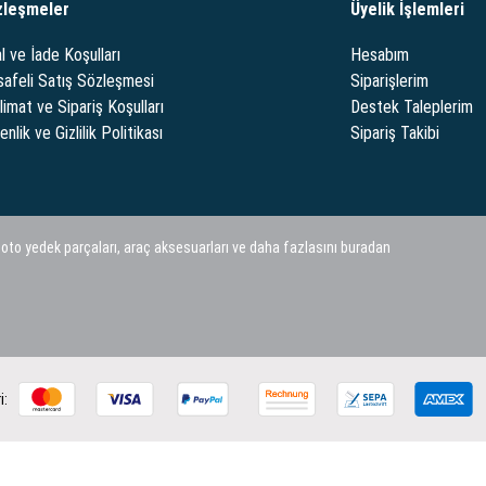
zleşmeler
Üyelik İşlemleri
l ve İade Koşulları
Hesabım
afeli Satış Sözleşmesi
Siparişlerim
limat ve Sipariş Koşulları
Destek Taleplerim
nlik ve Gizlilik Politikası
Sipariş Takibi
 oto yedek parçaları, araç aksesuarları ve daha fazlasını buradan
i: