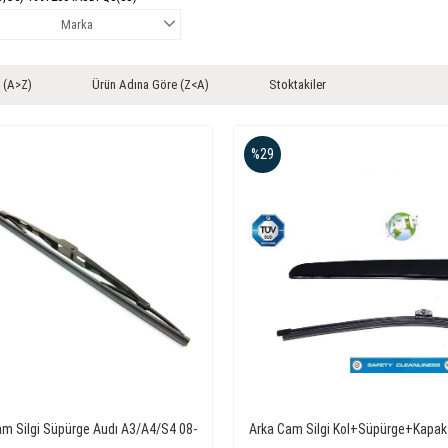
Marka
 (A>Z)
Ürün Adına Göre (Z<A)
Stoktakiler
%29
am Silgi Süpürge Audı A3/A4/S4 08-
Arka Cam Silgi Kol+Süpürge+Kapak