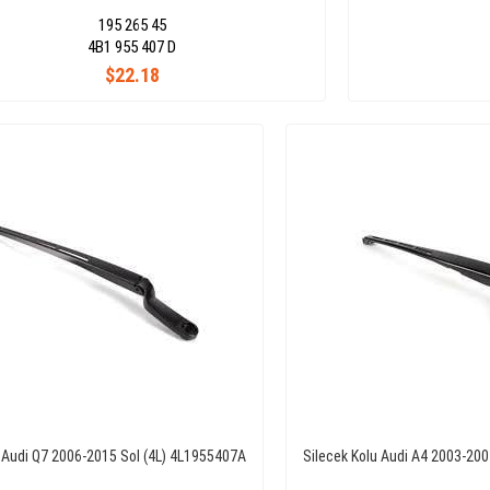
195 265 45
4B1 955 407 D
$22.18
u Audi Q7 2006-2015 Sol (4L) 4L1955407A
Silecek Kolu Audi A4 2003-20