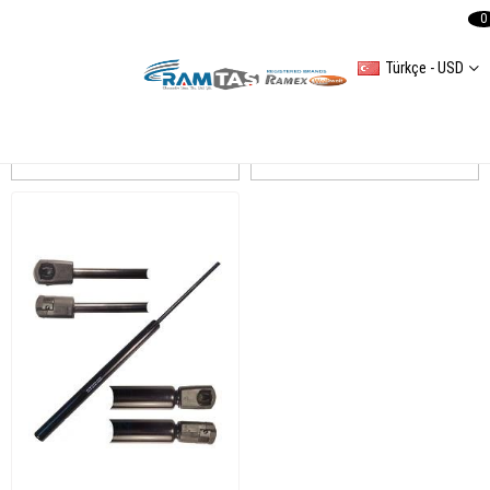
0
Türkçe - USD
A4(8E2B6) 20012005
Sıralama
Filtreleme