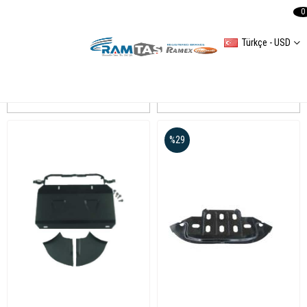
0
Türkçe - USD
PASSAT B4
Sıralama
Filtreleme
%29