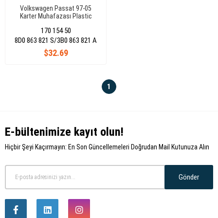
Volkswagen Passat 97-05
Karter Muhafazası Plastic
8D0863821S,3B0863821A
170 154 50
8D0 863 821 S/3B0 863 821 A
$32.69
1
E-bültenimize kayıt olun!
Hiçbir Şeyi Kaçırmayın: En Son Güncellemeleri Doğrudan Mail Kutunuza Alın
Gönder