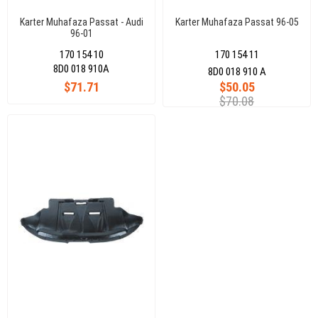
Karter Muhafaza Passat - Audi
Karter Muhafaza Passat 96-05
96-01
170 154 10
170 154 11
8D0 018 910A
8D0 018 910 A
$71.71
$50.05
$70.08