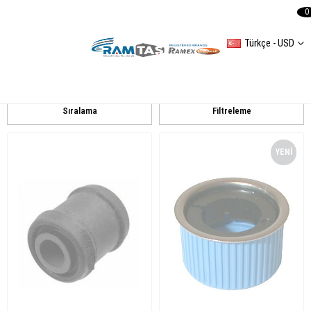
0
Türkçe - USD
Volkswagen
Transporter t4
Sıralama
Filtreleme
YENI
ÜRÜN