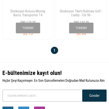
Direksiyon Kutusu Montaj
Direksiyon Tıkırtı Rulmanı Golf -
Burcu Transporter T4
Caddy - Cls 96-
090 174 20
090 144 20
701 419 081 A
1H0 419 517A
TÜKENDI
TÜKENDI
$2.13
$0.00
1
E-bültenimize kayıt olun!
Hiçbir Şeyi Kaçırmayın: En Son Güncellemeleri Doğrudan Mail Kutunuza Alın
Gönder