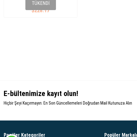
7H0 407 271T
TÜKENDI
$228.17
E-bültenimize kayıt olun!
Hiçbir Şeyi Kaçırmayın: En Son Güncellemeleri Doğrudan Mail Kutunuza Alın
Popüler Kategoriler
Popüler Markal