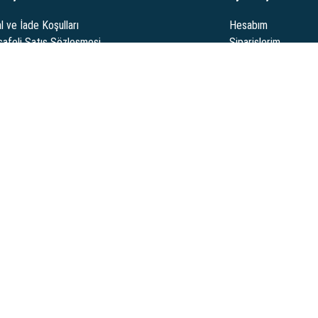
l ve İade Koşulları
Hesabım
afeli Satış Sözleşmesi
Siparişlerim
limat ve Sipariş Koşulları
Destek Taleplerim
nlik ve Gizlilik Politikası
Sipariş Takibi
 oto yedek parçaları, araç aksesuarları ve daha fazlasını buradan
i: