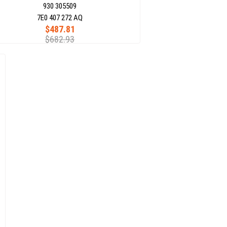
930 305509
7E0 407 272 AQ
$487.81
$682.93