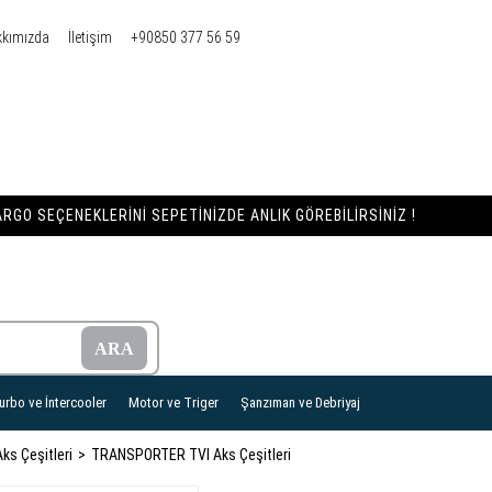
kkımızda
İletişim
+90850 377 56 59
RGO SEÇENEKLERINI SEPETINIZDE ANLIK GÖREBILIRSINIZ !
urbo ve İntercooler
Motor ve Triger
Şanzıman ve Debriyaj
ks Çeşitleri
TRANSPORTER TVI Aks Çeşitleri