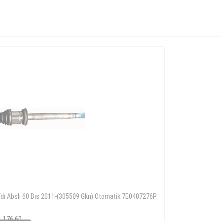
Tdı Abslı 60 Dıs 2011-(305509 Gkn) Otomatik 7E0407276P
1 176 60