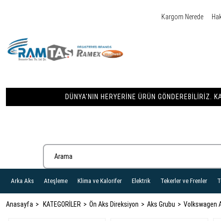
Kargom Nerede
Ha
DÜNYA'NIN HERYERINE ÜRÜN GÖNDEREBILIRIZ. KA
Arka Aks
Ateşleme
Klima ve Kalorifer
Elektrik
Tekerler ve Frenler
T
Anasayfa
KATEGORİLER
Ön Aks Direksiyon
Aks Grubu
Volkswagen A