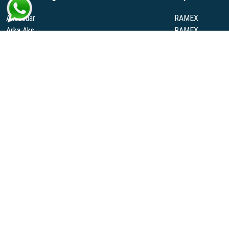
Aksesuar
RAMEX
Arka Aks
RAMEX.
Ateşleme
WELTWEIT
El Freni Vites Mekanizma
RANZEL
Yakıt Deposu Egzoz
SRT
Ramexauto.com, geniş araç yedek parçaları ve otomotiv sektörüne yönelik çeşitl
bulabilirsiniz. Her marka ve model için özel çözümler sunan Ramexauto, müşt
Daha Fazla Göster >
© Copyright 2023 - Tüm Hakları Saklıdır.
Gönde
...