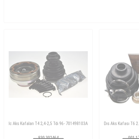
Ic Aks Kafaları T4 2,4-2,5 Tdı 96- 701498103A
Dıs Aks Kafası T6 2
930 302464
001 1