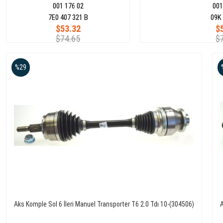
001 176 02
001
7E0 407 321 B
09K 
$53.32
$
$74.65
$
%29
Aks Komple Sol 6 İleri Manuel Transporter T6 2.0 Tdı 10-(304506)
A