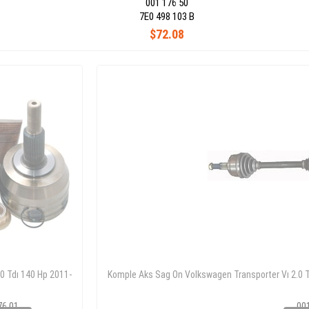
001 176 50
7E0 498 103 B
$72.08
.0 Tdı 140 Hp 2011-
Komple Aks Sag On Volkswagen Transporter Vı 2.0 
76 01
00