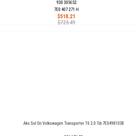
930 305652
7E0 407 271 H
$518.21
$725.49
Aks Sol On Volkswagen Transporter T6 2.0 Tdı 7E0498103B