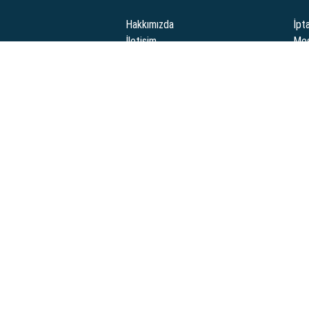
Hakkımızda
İpta
İletişim
Mes
Tes
Güve
i ürünleriyle öne çıkan bir çevrimiçi mağazadır. Yüksek kaliteli ve uygun fiyatlı
eri memnuniyetini ön planda tutar.
rim Yöntemleri:
Ödeme Yöntemler