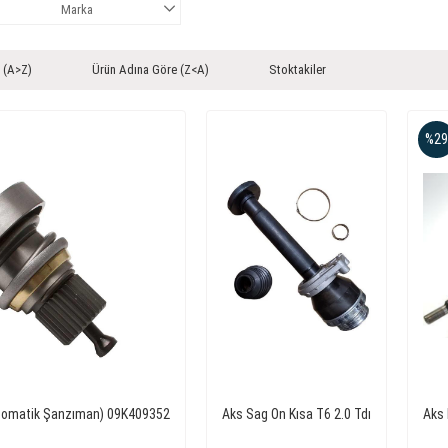
Marka
 (A>Z)
Ürün Adına Göre (Z<A)
Stoktakiler
%29
(Otomatik Şanzıman) 09K409352
Aks Sag On Kısa T6 2.0 Tdı
Aks 