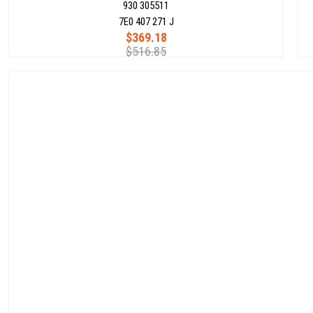
930 305511
7E0 407 271 J
$369.18
$516.85