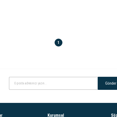
1
Gönder
ar
Kurumsal
Sö