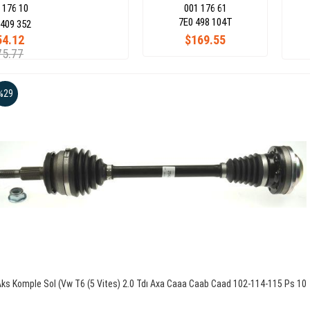
 176 10
001 176 61
7E0 498 104T
409 352
54.12
$169.55
75.77
%29
ks Komple Sol (Vw T6 (5 Vites) 2.0 Tdı Axa Caaa Caab Caad 102-114-115 Ps 10