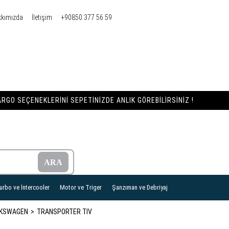
kkımızda
İletişim
+90850 377 56 59
RGO SEÇENEKLERINI SEPETINIZDE ANLIK GÖREBILIRSINIZ !
urbo ve İntercooler
Motor ve Triger
Şanzıman ve Debriyaj
KSWAGEN
TRANSPORTER TIV