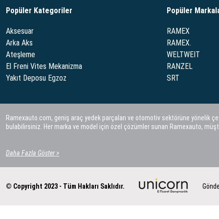
Popüler Kategoriler
Popüler Markal
Aksesuar
RAMEX
Arka Aks
RAMEX.
Ateşleme
WELTWEIT
El Freni Vites Mekanizma
RANZEL
Yakıt Deposu Egzoz
SRT
Ramexauto.com, geniş araç yedek parçaları ve otomotiv sektörüne yönelik çeşitl
bulabilirsiniz. Her marka ve model için özel çözümler sunan Ramexauto, müşt
Daha Fazla Göster >
© Copyright 2023 - Tüm Hakları Saklıdır.
Gönde