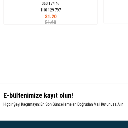
060 174 46
1H0 129 797
$1.20
$1.68
E-bültenimize kayıt olun!
Hiçbir Şeyi Kaçırmayın: En Son Güncellemeleri Doğrudan Mail Kutunuza Alın