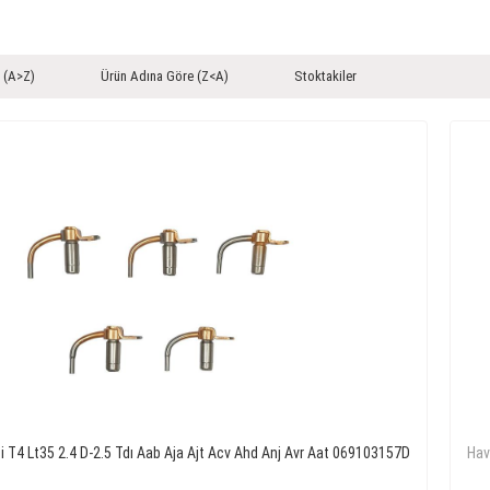
 (A>Z)
Ürün Adına Göre (Z<A)
Stoktakiler
 T4 Lt35 2.4 D-2.5 Tdı Aab Aja Ajt Acv Ahd Anj Avr Aat 069103157D
Hav