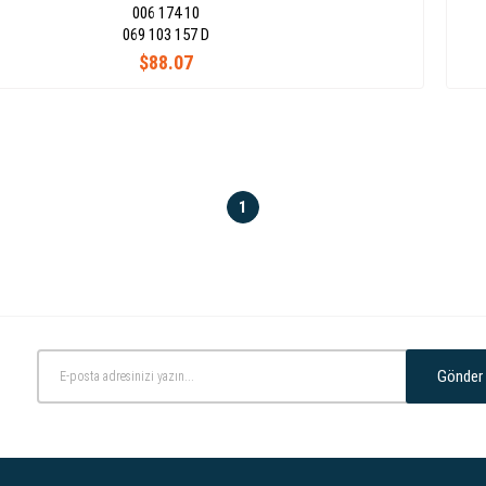
006 174 10
069 103 157 D
$88.07
1
Gönder