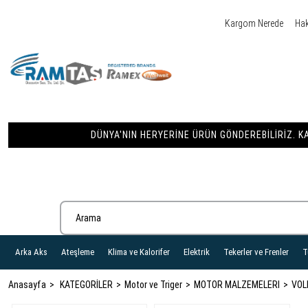
Kargom Nerede
Ha
DÜNYA'NIN HERYERINE ÜRÜN GÖNDEREBILIRIZ. KA
Arka Aks
Ateşleme
Klima ve Kalorifer
Elektrik
Tekerler ve Frenler
T
Anasayfa
KATEGORİLER
Motor ve Triger
MOTOR MALZEMELERI
VOL