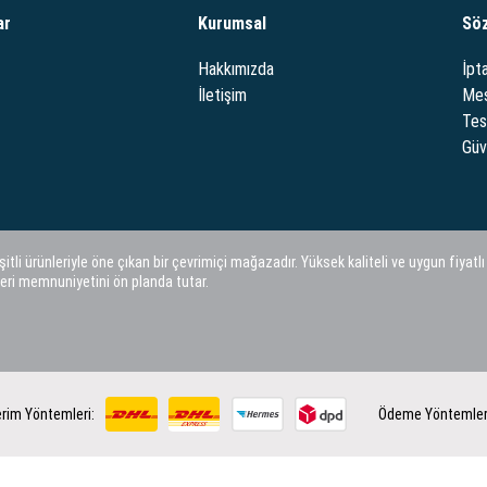
ar
Kurumsal
Sö
Hakkımızda
İpta
İletişim
Mes
Tes
Güve
i ürünleriyle öne çıkan bir çevrimiçi mağazadır. Yüksek kaliteli ve uygun fiyatlı
eri memnuniyetini ön planda tutar.
rim Yöntemleri:
Ödeme Yöntemler