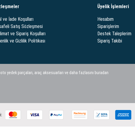
zleşmeler
Üyelik İşlemleri
l ve İade Koşulları
Hesabım
afeli Satış Sözleşmesi
Siparişlerim
limat ve Sipariş Koşulları
Destek Taleplerim
nlik ve Gizlilik Politikası
Sipariş Takibi
 oto yedek parçaları, araç aksesuarları ve daha fazlasını buradan
i: