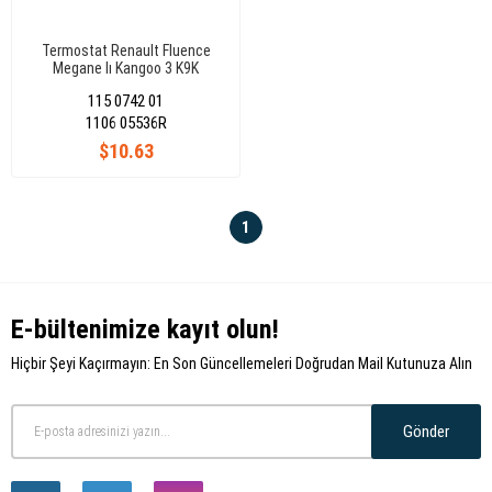
Termostat Renault Fluence
Megane Iı Kangoo 3 K9K
110605536R
115 0742 01
1106 05536R
$10.63
1
E-bültenimize kayıt olun!
Hiçbir Şeyi Kaçırmayın: En Son Güncellemeleri Doğrudan Mail Kutunuza Alın
Gönder