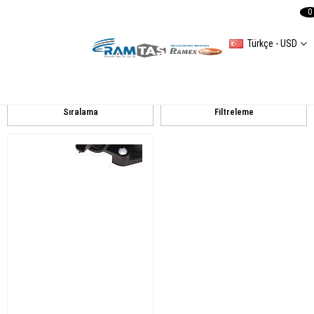
0
Türkçe - USD
RENAULT
MEGANE II
Sıralama
Filtreleme